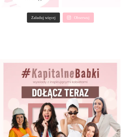
Załaduj więcej
Obserwuj