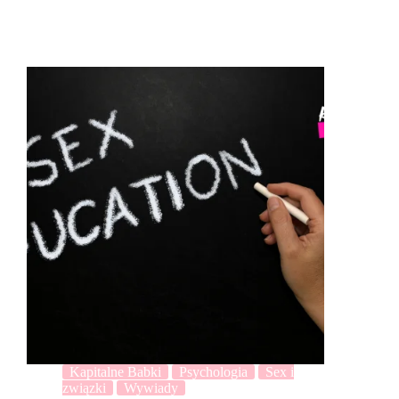
Kapitalne Babki
Psychologia
Sex i
związki
Wywiady