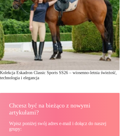
Kolekcja Eskadron Classic Sports SS26 – wiosenno-letnia świeżość,
technologia i elegancja
Chcesz być na bieżąco z nowymi
artykułami?
Wpisz poniżej swój adres e-mail i dołącz do naszej
grupy: