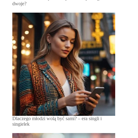
dwoje?
Dlaczego młodzi wolą być sami? – era singli i
singielek