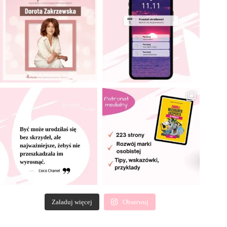
Załaduj więcej
Obserwuj