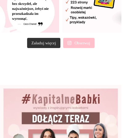
Załaduj więcej
Obserwuj