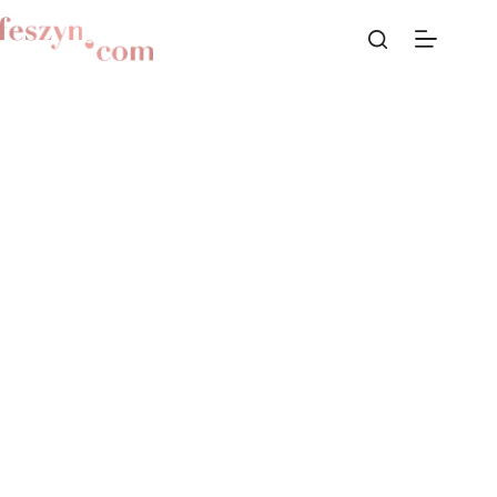
Przejdź
do
treści