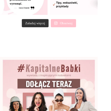
Załaduj więcej
Obserwuj