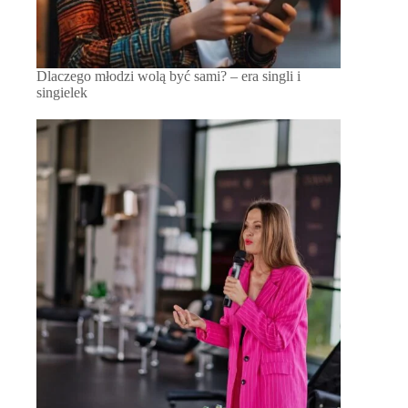
Dlaczego młodzi wolą być sami? – era singli i
singielek