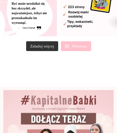
Załaduj więcej
Obserwuj