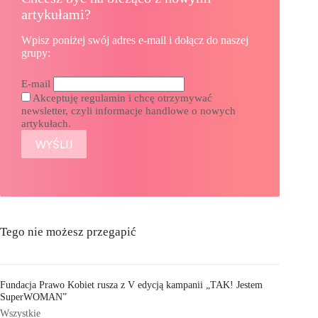
artykułami?
Wpisz poniżej swój adres e-mail i dołącz do naszej
grupy:
E-mail
Akceptuję regulamin i chcę otrzymywać
newsletter, czyli informacje handlowe o nowych
artykułach.
Tego nie możesz przegapić
Fundacja Prawo Kobiet rusza z V edycją kampanii „TAK! Jestem
SuperWOMAN”
Wszystkie