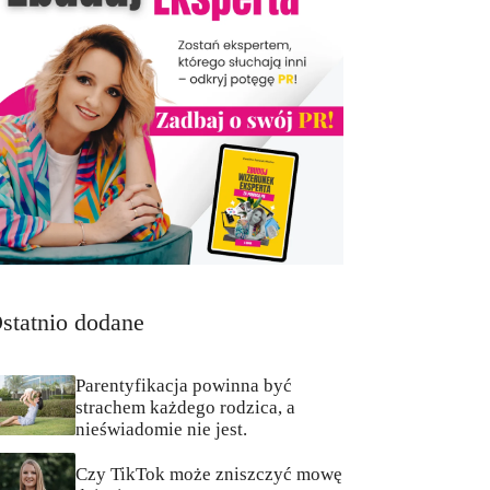
statnio dodane
Parentyfikacja powinna być
strachem każdego rodzica, a
nieświadomie nie jest.
Czy TikTok może zniszczyć mowę