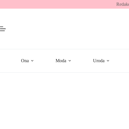
Przejdź
Redakc
do
treści
Ona
Moda
Uroda