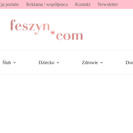
ja portalu
Reklama / współpraca
Kontakt
Newsletter
Ślub
Dziecko
Zdrowie
Do