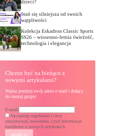
dzieci?
Stań się silniejsza od swoich
wątpliwości
Kolekcja Eskadron Classic Sports
SS26 – wiosenno-letnia świeżość,
technologia i elegancja
Chcesz być na bieżąco z
nowymi artykułami?
Wpisz poniżej swój adres e-mail i dołącz
do naszej grupy:
E-mail
Akceptuję regulamin i chcę
otrzymywać newsletter, czyli informacje
handlowe o nowych artykułach.