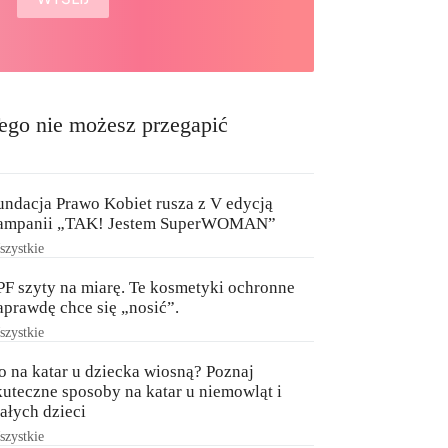
ego nie możesz przegapić
undacja Prawo Kobiet rusza z V edycją
ampanii „TAK! Jestem SuperWOMAN”
zystkie
PF szyty na miarę. Te kosmetyki ochronne
aprawdę chce się „nosić”.
zystkie
o na katar u dziecka wiosną? Poznaj
kuteczne sposoby na katar u niemowląt i
ałych dzieci
zystkie