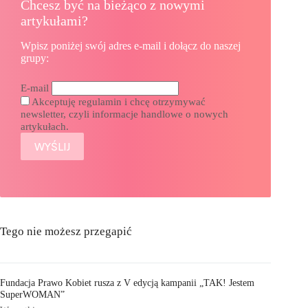
Chcesz być na bieżąco z nowymi
artykułami?
Wpisz poniżej swój adres e-mail i dołącz do naszej
grupy:
E-mail
Akceptuję regulamin i chcę otrzymywać
newsletter, czyli informacje handlowe o nowych
artykułach.
Tego nie możesz przegapić
Fundacja Prawo Kobiet rusza z V edycją kampanii „TAK! Jestem
SuperWOMAN”