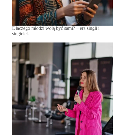
Dlaczego młodzi wolą być sami? – era singli i
singielek