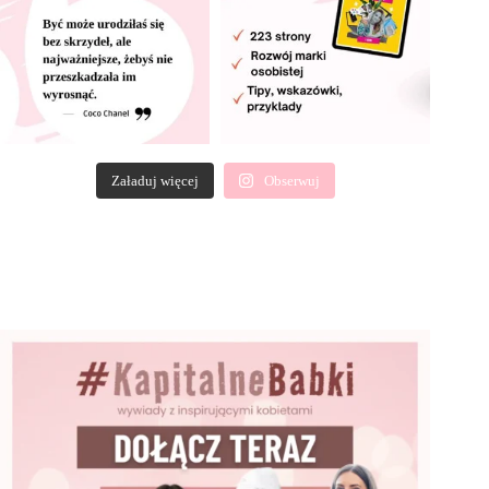
Załaduj więcej
Obserwuj