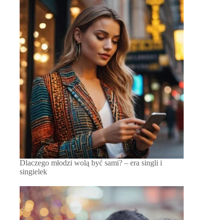
Dlaczego młodzi wolą być sami? – era singli i
singielek