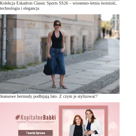
Kolekcja Eskadron Classic Sports SS26 – wiosenno-letnia świeżość,
technologia i elegancja
Jeansowe bermudy podbijają lato. Z czym je stylizować?