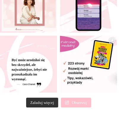
Załaduj więcej
Obserwuj