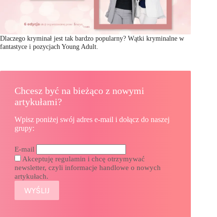
Dlaczego kryminał jest tak bardzo popularny? Wątki kryminalne w
fantastyce i pozycjach Young Adult.
Chcesz być na bieżąco z nowymi
artykułami?
Wpisz poniżej swój adres e-mail i dołącz do naszej
grupy:
E-mail
Akceptuję regulamin i chcę otrzymywać
newsletter, czyli informacje handlowe o nowych
artykułach.