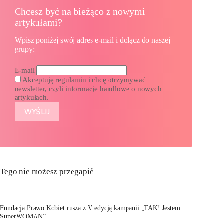
Chcesz być na bieżąco z nowymi
artykułami?
Wpisz poniżej swój adres e-mail i dołącz do naszej
grupy:
E-mail
Akceptuję regulamin i chcę otrzymywać
newsletter, czyli informacje handlowe o nowych
artykułach.
Tego nie możesz przegapić
Fundacja Prawo Kobiet rusza z V edycją kampanii „TAK! Jestem
SuperWOMAN”