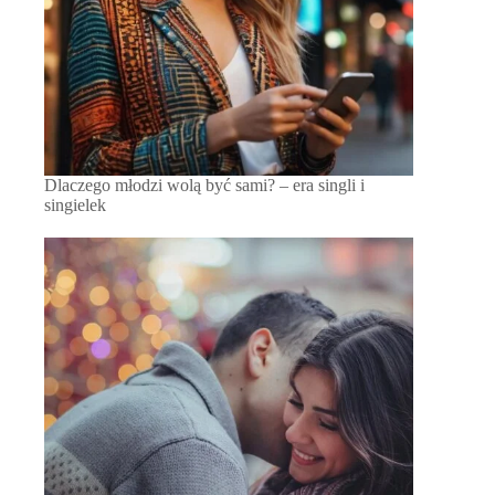
Dlaczego młodzi wolą być sami? – era singli i
singielek