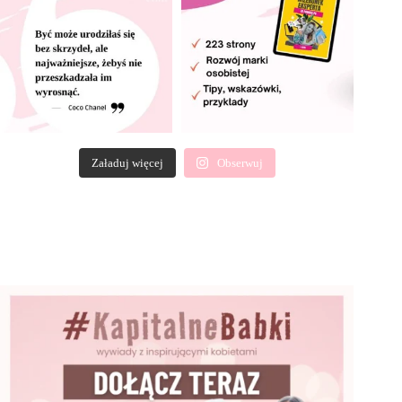
Załaduj więcej
Obserwuj