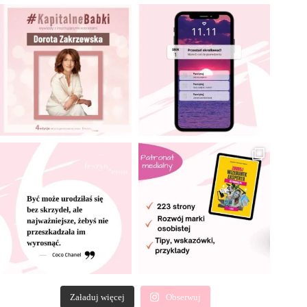
Załaduj więcej
Obserwuj