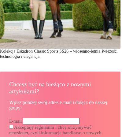
Kolekcja Eskadron Classic Sports SS26 – wiosenno-letnia świeżość,
technologia i elegancja
Chcesz być na bieżąco z nowymi
artykułami?
Wpisz poniżej swój adres e-mail i dołącz do naszej
grupy:
E-mail
Akceptuję regulamin i chcę otrzymywać
newsletter, czyli informacje handlowe o nowych