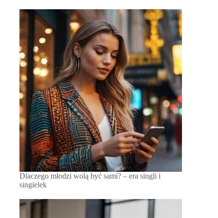
Dlaczego młodzi wolą być sami? – era singli i
singielek