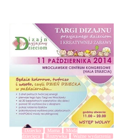
Dziecko
Mama
Moda
dziecięca
Rozrywka
Ważne wydarzenia