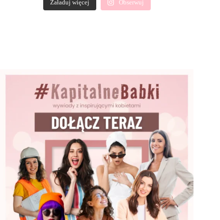
Załaduj więcej
Obserwuj