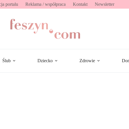
ja portalu
Reklama / współpraca
Kontakt
Newsletter
Ślub
Dziecko
Zdrowie
Do