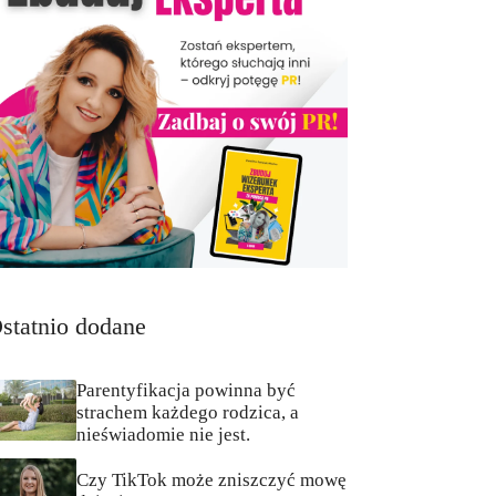
statnio dodane
Parentyfikacja powinna być
strachem każdego rodzica, a
nieświadomie nie jest.
Czy TikTok może zniszczyć mowę