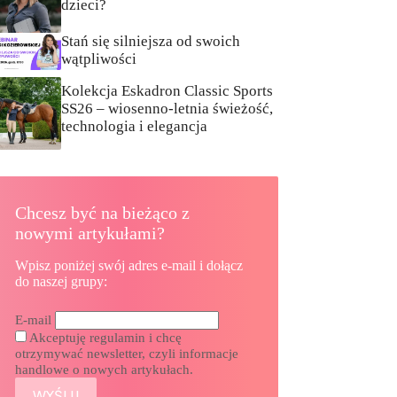
dzieci?
Stań się silniejsza od swoich
wątpliwości
Kolekcja Eskadron Classic Sports
SS26 – wiosenno-letnia świeżość,
technologia i elegancja
Chcesz być na bieżąco z
nowymi artykułami?
Wpisz poniżej swój adres e-mail i dołącz
do naszej grupy:
E-mail
Akceptuję regulamin i chcę
otrzymywać newsletter, czyli informacje
handlowe o nowych artykułach.