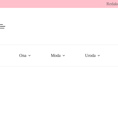
Przejdź
Redakc
do
treści
Ona
Moda
Uroda