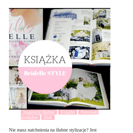
Inspiracje ślubne
Książki
Patronaty
medialne
Ślub
Nie masz natchnienia na ślubne stylizacje? Jest