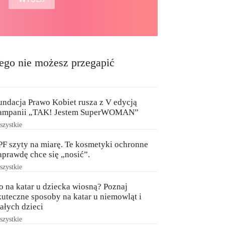
ego nie możesz przegapić
undacja Prawo Kobiet rusza z V edycją
ampanii „TAK! Jestem SuperWOMAN”
zystkie
PF szyty na miarę. Te kosmetyki ochronne
aprawdę chce się „nosić”.
zystkie
o na katar u dziecka wiosną? Poznaj
kuteczne sposoby na katar u niemowląt i
ałych dzieci
zystkie