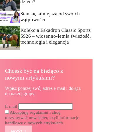
dzieci?
Stań się silniejsza od swoich
wątpliwości
Kolekcja Eskadron Classic Sports
SS26 – wiosenno-letnia świeżość,
technologia i elegancja
Chcesz być na bieżąco z
nowymi artykułami?
Wpisz poniżej swój adres e-mail i dołącz
do naszej grupy:
E-mail
Akceptuję regulamin i chcę
otrzymywać newsletter, czyli informacje
handlowe o nowych artykułach.