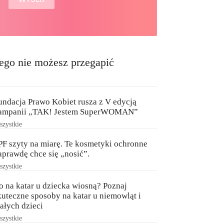
ego nie możesz przegapić
undacja Prawo Kobiet rusza z V edycją
ampanii „TAK! Jestem SuperWOMAN”
zystkie
PF szyty na miarę. Te kosmetyki ochronne
aprawdę chce się „nosić”.
zystkie
o na katar u dziecka wiosną? Poznaj
kuteczne sposoby na katar u niemowląt i
ałych dzieci
zystkie