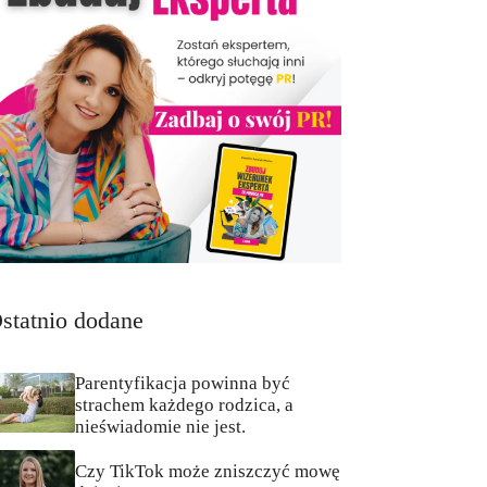
statnio dodane
Parentyfikacja powinna być
strachem każdego rodzica, a
nieświadomie nie jest.
Czy TikTok może zniszczyć mowę