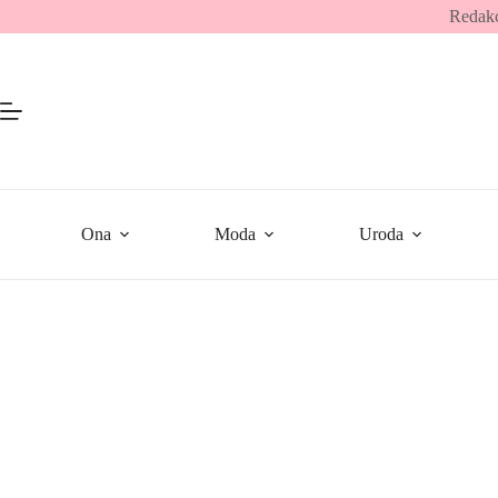
Przejdź
Redakc
do
treści
Ona
Moda
Uroda