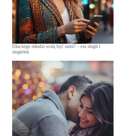
Dlaczego młodzi wolą być sami? – era singli i
singielek