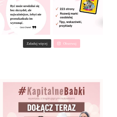
Załaduj więcej
Obserwuj