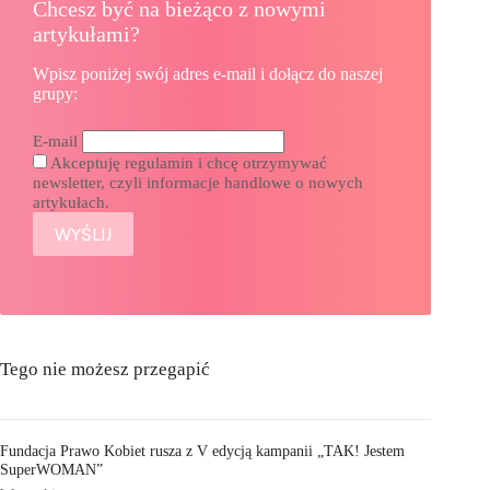
Chcesz być na bieżąco z nowymi
artykułami?
Wpisz poniżej swój adres e-mail i dołącz do naszej
grupy:
E-mail
Akceptuję regulamin i chcę otrzymywać
newsletter, czyli informacje handlowe o nowych
artykułach.
Tego nie możesz przegapić
Fundacja Prawo Kobiet rusza z V edycją kampanii „TAK! Jestem
SuperWOMAN”