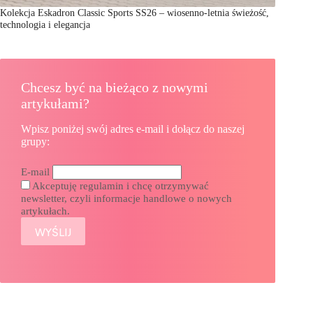
Kolekcja Eskadron Classic Sports SS26 – wiosenno-letnia świeżość,
technologia i elegancja
Chcesz być na bieżąco z nowymi
artykułami?
Wpisz poniżej swój adres e-mail i dołącz do naszej
grupy:
E-mail
Akceptuję regulamin i chcę otrzymywać
newsletter, czyli informacje handlowe o nowych
artykułach.