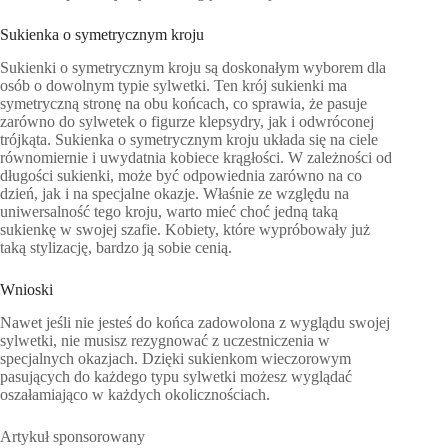
Sukienka o symetrycznym kroju
Sukienki o symetrycznym kroju są doskonałym wyborem dla
osób o dowolnym typie sylwetki. Ten krój sukienki ma
symetryczną stronę na obu końcach, co sprawia, że pasuje
zarówno do sylwetek o figurze klepsydry, jak i odwróconej
trójkąta. Sukienka o symetrycznym kroju układa się na ciele
równomiernie i uwydatnia kobiece krągłości. W zależności od
długości sukienki, może być odpowiednia zarówno na co
dzień, jak i na specjalne okazje. Właśnie ze względu na
uniwersalność tego kroju, warto mieć choć jedną taką
sukienkę w swojej szafie. Kobiety, które wypróbowały już
taką stylizację, bardzo ją sobie cenią.
Wnioski
Nawet jeśli nie jesteś do końca zadowolona z wyglądu swojej
sylwetki, nie musisz rezygnować z uczestniczenia w
specjalnych okazjach. Dzięki sukienkom wieczorowym
pasujących do każdego typu sylwetki możesz wyglądać
oszałamiająco w każdych okolicznościach.
Artykuł sponsorowany