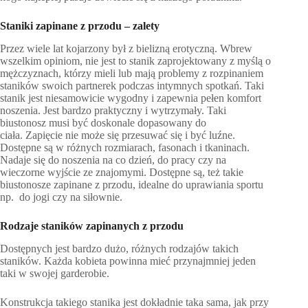
Staniki zapinane
z przodu – zalety
Przez wiele lat kojarzony był z bielizną erotyczną. Wbrew
wszelkim opiniom, nie jest to stanik zaprojektowany z myślą o
mężczyznach, którzy mieli lub mają problemy z rozpinaniem
staników swoich partnerek podczas intymnych spotkań. Taki
stanik jest niesamowicie wygodny i zapewnia pełen komfort
noszenia. Jest bardzo praktyczny i wytrzymały. Taki
biustonosz musi być doskonale dopasowany do
ciała. Zapięcie nie może się przesuwać się i być luźne.
Dostępne są w różnych rozmiarach, fasonach i tkaninach.
Nadaje się do noszenia na co dzień, do pracy czy na
wieczorne wyjście ze znajomymi. Dostępne są, też takie
biustonosze zapinane z przodu, idealne do uprawiania sportu
np. do jogi czy na siłownie.
Rodzaje staników zapinanych z przodu
Dostępnych jest bardzo dużo, różnych rodzajów takich
staników. Każda kobieta powinna mieć przynajmniej jeden
taki w swojej garderobie.
Konstrukcja takiego stanika jest dokładnie taka sama, jak przy