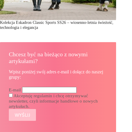
Kolekcja Eskadron Classic Sports SS26 – wiosenno-letnia świeżość,
technologia i elegancja
Chcesz być na bieżąco z nowymi
artykułami?
Wpisz poniżej swój adres e-mail i dołącz do naszej
grupy:
E-mail
Akceptuję regulamin i chcę otrzymywać
newsletter, czyli informacje handlowe o nowych
artykułach.