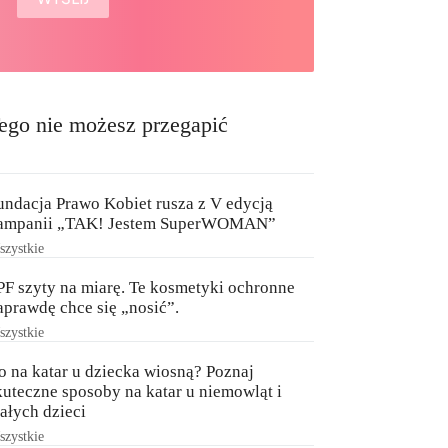
ego nie możesz przegapić
undacja Prawo Kobiet rusza z V edycją
ampanii „TAK! Jestem SuperWOMAN”
zystkie
PF szyty na miarę. Te kosmetyki ochronne
aprawdę chce się „nosić”.
zystkie
o na katar u dziecka wiosną? Poznaj
kuteczne sposoby na katar u niemowląt i
ałych dzieci
zystkie