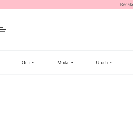
Przejdź
Redakc
do
treści
Ona
Moda
Uroda