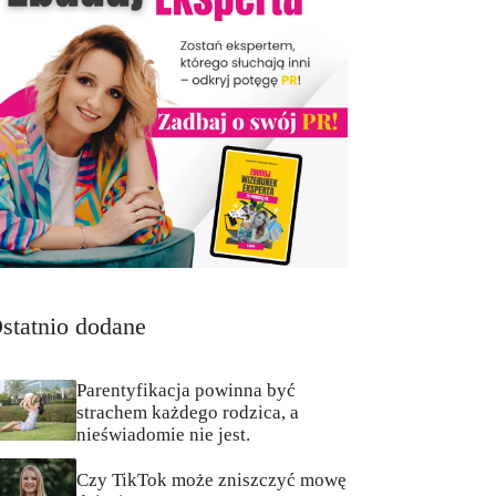
statnio dodane
Parentyfikacja powinna być
strachem każdego rodzica, a
nieświadomie nie jest.
Czy TikTok może zniszczyć mowę