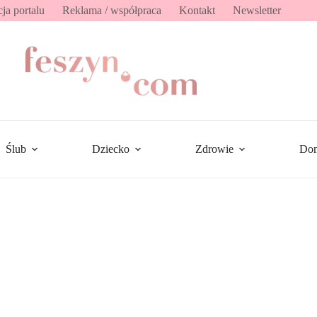
ja portalu
Reklama / współpraca
Kontakt
Newsletter
Ślub
Dziecko
Zdrowie
Do