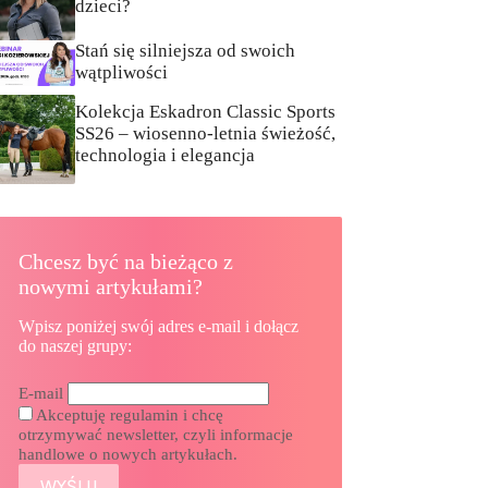
dzieci?
Stań się silniejsza od swoich
wątpliwości
Kolekcja Eskadron Classic Sports
SS26 – wiosenno-letnia świeżość,
technologia i elegancja
Chcesz być na bieżąco z
nowymi artykułami?
Wpisz poniżej swój adres e-mail i dołącz
do naszej grupy:
E-mail
Akceptuję regulamin i chcę
otrzymywać newsletter, czyli informacje
handlowe o nowych artykułach.