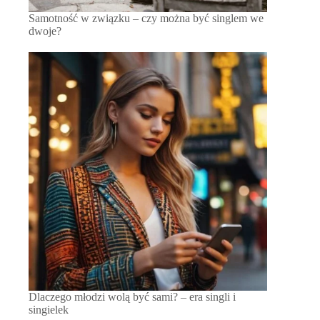
Samotność w związku – czy można być singlem we
dwoje?
Dlaczego młodzi wolą być sami? – era singli i
singielek