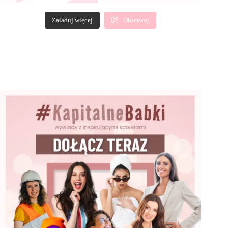
Załaduj więcej
Obserwuj