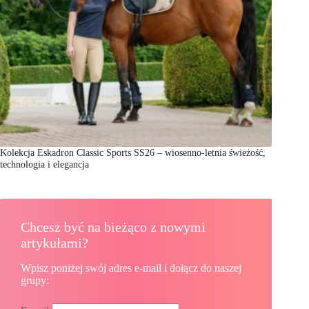
Kolekcja Eskadron Classic Sports SS26 – wiosenno-letnia świeżość,
technologia i elegancja
Chcesz być na bieżąco z nowymi
artykułami?
Wpisz poniżej swój adres e-mail i dołącz do naszej
grupy: