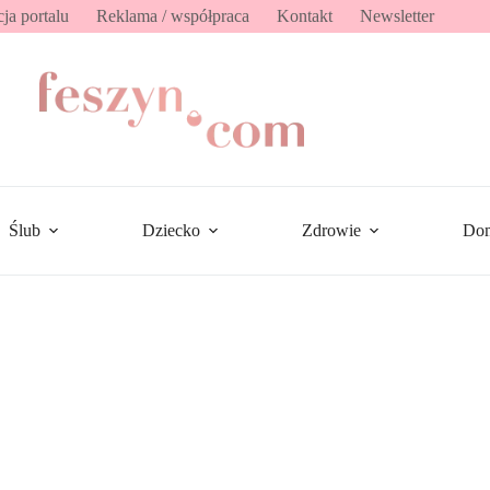
ja portalu
Reklama / współpraca
Kontakt
Newsletter
Ślub
Dziecko
Zdrowie
Do