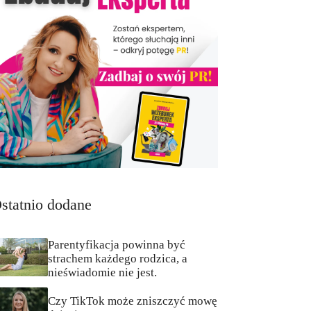
statnio dodane
Parentyfikacja powinna być
strachem każdego rodzica, a
nieświadomie nie jest.
Czy TikTok może zniszczyć mowę