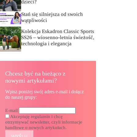
dzieci?
Stań się silniejsza od swoich
wątpliwości
Kolekcja Eskadron Classic Sports
SS26 – wiosenno-letnia świeżość,
technologia i elegancja
Chcesz być na bieżąco z
nowymi artykułami?
Wpisz poniżej swój adres e-mail i dołącz
do naszej grupy:
E-mail
Akceptuję regulamin i chcę
otrzymywać newsletter, czyli informacje
handlowe o nowych artykułach.