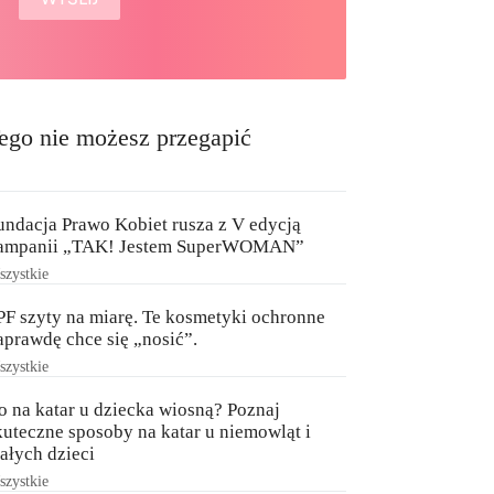
ego nie możesz przegapić
undacja Prawo Kobiet rusza z V edycją
ampanii „TAK! Jestem SuperWOMAN”
zystkie
PF szyty na miarę. Te kosmetyki ochronne
aprawdę chce się „nosić”.
zystkie
o na katar u dziecka wiosną? Poznaj
kuteczne sposoby na katar u niemowląt i
ałych dzieci
zystkie