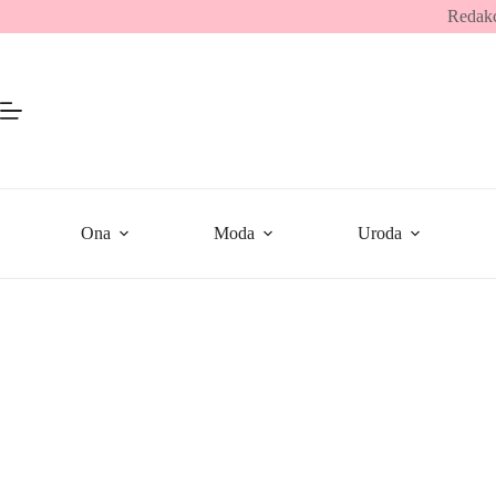
Przejdź
Redakc
do
treści
Ona
Moda
Uroda