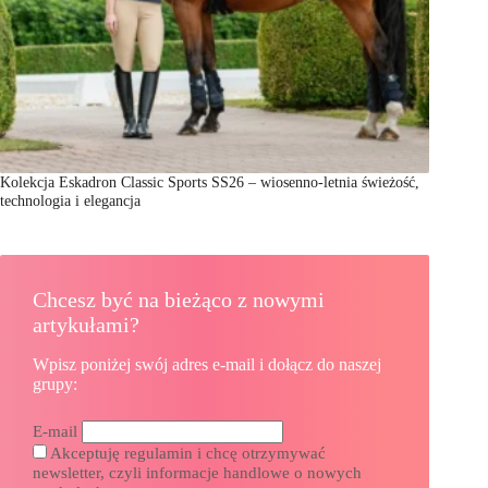
Kolekcja Eskadron Classic Sports SS26 – wiosenno-letnia świeżość,
technologia i elegancja
Chcesz być na bieżąco z nowymi
artykułami?
Wpisz poniżej swój adres e-mail i dołącz do naszej
grupy:
E-mail
Akceptuję regulamin i chcę otrzymywać
newsletter, czyli informacje handlowe o nowych