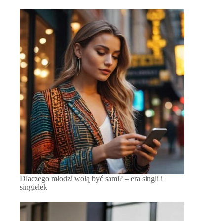
Dlaczego młodzi wolą być sami? – era singli i
singielek