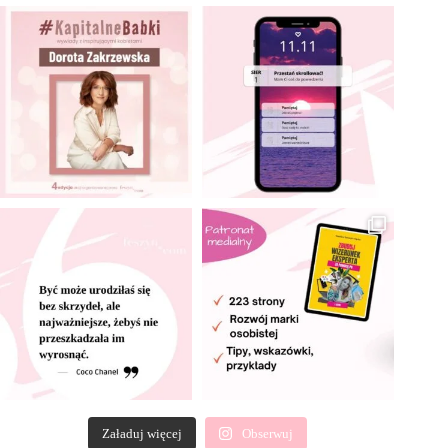
Załaduj więcej
Obserwuj