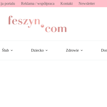
ja portalu
Reklama / współpraca
Kontakt
Newsletter
Ślub
Dziecko
Zdrowie
Do