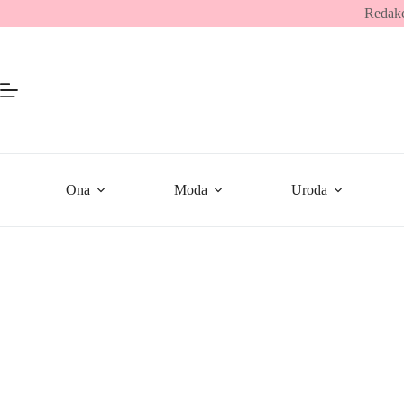
Przejdź
Redakc
do
treści
Ona
Moda
Uroda