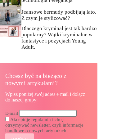
technologia i elegancja
Jeansowe bermudy podbijają lato.
Z czym je stylizować?
Dlaczego kryminał jest tak bardzo
popularny? Wątki kryminalne w
fantastyce i pozycjach Young
Adult.
Chcesz być na bieżąco z
nowymi artykułami?
Wpisz poniżej swój adres e-mail i dołącz
do naszej grupy:
E-mail
Akceptuję regulamin i chcę
otrzymywać newsletter, czyli informacje
handlowe o nowych artykułach.