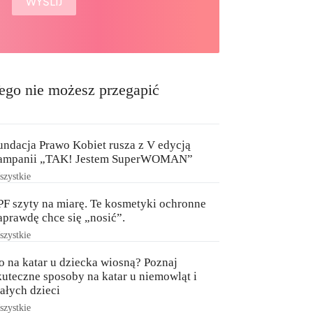
ego nie możesz przegapić
undacja Prawo Kobiet rusza z V edycją
ampanii „TAK! Jestem SuperWOMAN”
zystkie
PF szyty na miarę. Te kosmetyki ochronne
aprawdę chce się „nosić”.
zystkie
o na katar u dziecka wiosną? Poznaj
kuteczne sposoby na katar u niemowląt i
ałych dzieci
zystkie