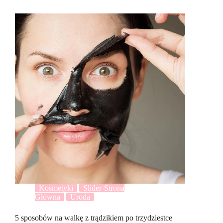
Kosmetyki
Slider-Strona
Główna
Uroda
5 sposobów na walkę z trądzikiem po trzydziestce