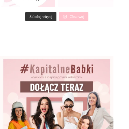
Załaduj więcej
Obserwuj