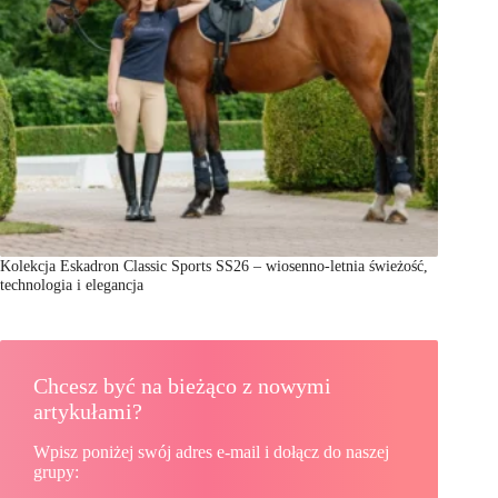
Kolekcja Eskadron Classic Sports SS26 – wiosenno-letnia świeżość,
technologia i elegancja
Chcesz być na bieżąco z nowymi
artykułami?
Wpisz poniżej swój adres e-mail i dołącz do naszej
grupy: