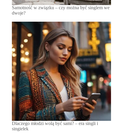
Samotność w związku – czy można być singlem we
dwoje?
Dlaczego młodzi wolą być sami? – era singli i
singielek