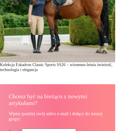
Kolekcja Eskadron Classic Sports SS26 – wiosenno-letnia świeżość,
technologia i elegancja
Chcesz być na bieżąco z nowymi
artykułami?
Wpisz poniżej swój adres e-mail i dołącz do naszej
grupy: