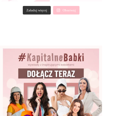
Załaduj więcej
Obserwuj