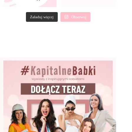
Załaduj więcej
Obserwuj