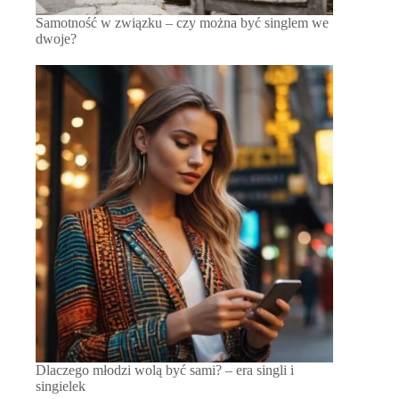
Samotność w związku – czy można być singlem we
dwoje?
Dlaczego młodzi wolą być sami? – era singli i
singielek