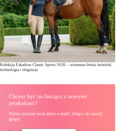
Kolekcja Eskadron Classic Sports SS26 – wiosenno-letnia świeżość,
technologia i elegancja
Chcesz być na bieżąco z nowymi
artykułami?
Wpisz poniżej swój adres e-mail i dołącz do naszej
grupy: