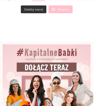
Załaduj więcej
Obserwuj