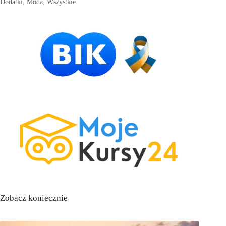
Dodatki
,
Moda
,
Wszystkie
Zobacz koniecznie