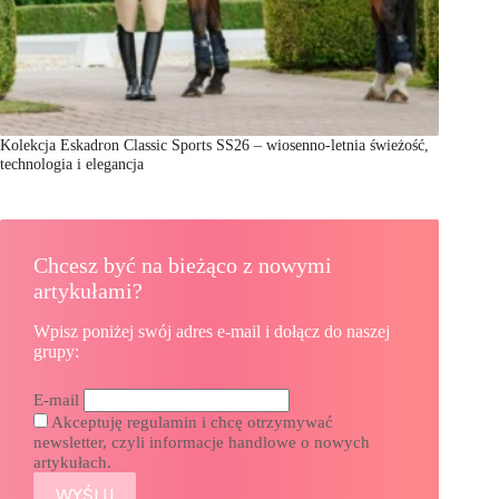
Kolekcja Eskadron Classic Sports SS26 – wiosenno-letnia świeżość,
technologia i elegancja
Chcesz być na bieżąco z nowymi
artykułami?
Wpisz poniżej swój adres e-mail i dołącz do naszej
grupy:
E-mail
Akceptuję regulamin i chcę otrzymywać
newsletter, czyli informacje handlowe o nowych
artykułach.