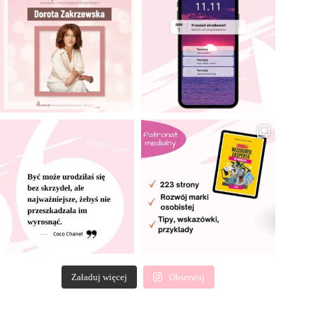
Załaduj więcej
Obserwuj