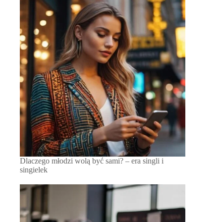
Dlaczego młodzi wolą być sami? – era singli i
singielek