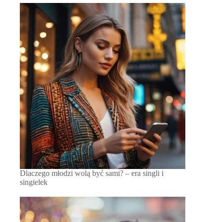
Dlaczego młodzi wolą być sami? – era singli i
singielek