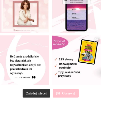
Załaduj więcej
Obserwuj