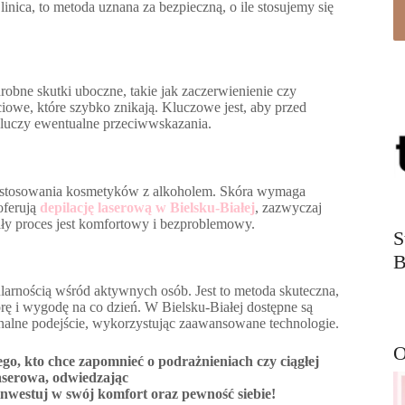
inica, to metoda uznana za bezpieczną, o ile stosujemy się
obne skutki uboczne, takie jak zaczerwienienie czy
ciowe, które szybko znikają. Kluczowe jest, aby przed
wykluczy ewentualne przeciwwskazania.
zy stosowania kosmetyków z alkoholem. Skóra wymaga
oferują
depilację laserową w Bielsku-Białej
, zazwyczaj
ały proces jest komfortowy i bezproblemowy.
S
B
ularnością wśród aktywnych osób. Jest to metoda skuteczna,
kórę i wygodę na co dzień. W Bielsku-Białej dostępne są
onalne podejście, wykorzystując zaawansowane technologie.
O
dego, kto chce zapomnieć o podrażnieniach czy ciągłej
laserowa, odwiedzając
inwestuj w swój komfort oraz pewność siebie!