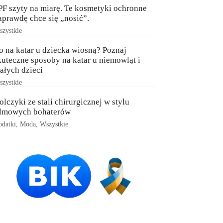
PF szyty na miarę. Te kosmetyki ochronne
aprawdę chce się „nosić”.
zystkie
o na katar u dziecka wiosną? Poznaj
kuteczne sposoby na katar u niemowląt i
ałych dzieci
zystkie
olczyki ze stali chirurgicznej w stylu
ilmowych bohaterów
datki
,
Moda
,
Wszystkie