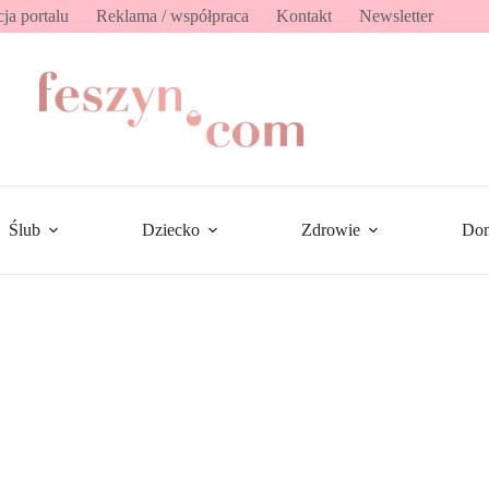
ja portalu
Reklama / współpraca
Kontakt
Newsletter
Ślub
Dziecko
Zdrowie
Do