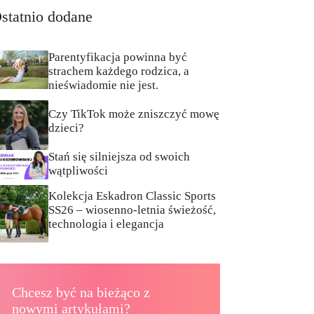
statnio dodane
Parentyfikacja powinna być
strachem każdego rodzica, a
nieświadomie nie jest.
Czy TikTok może zniszczyć mowę
dzieci?
Stań się silniejsza od swoich
wątpliwości
Kolekcja Eskadron Classic Sports
SS26 – wiosenno-letnia świeżość,
technologia i elegancja
Chcesz być na bieżąco z
nowymi artykułami?