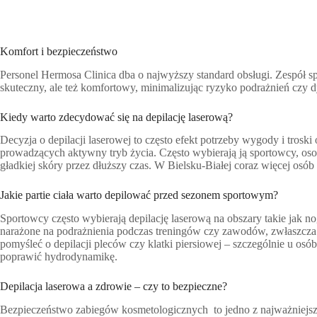
Komfort i bezpieczeństwo
Personel Hermosa Clinica dba o najwyższy standard obsługi. Zespół spe
skuteczny, ale też komfortowy, minimalizując ryzyko podrażnień czy 
Kiedy warto zdecydować się na depilację laserową?
Decyzja o depilacji laserowej to często efekt potrzeby wygody i troski
prowadzących aktywny tryb życia. Często wybierają ją sportowcy, osob
gładkiej skóry przez dłuższy czas. W Bielsku-Białej coraz więcej osób 
Jakie partie ciała warto depilować przed sezonem sportowym?
Sportowcy często wybierają depilację laserową na obszary takie jak nogi
narażone na podrażnienia podczas treningów czy zawodów, zwłaszcza 
pomyśleć o depilacji pleców czy klatki piersiowej – szczególnie u os
poprawić hydrodynamikę.
Depilacja laserowa a zdrowie – czy to bezpieczne?
Bezpieczeństwo zabiegów kosmetologicznych to jedno z najważniejs