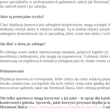
przez specjalistów w profesjonalnych gabinetach, takich jak HermosaCl
do zaleceń przed i po zabiegu.
Jakie są potencjalne ryzyka?
Choć depilacja laserowa jest zabiegiem bezpiecznym, mogą wystąpić dr
delikatny obrzęk skóry w miejscu zabiegu. Są to jednak objawy przejś
zabiegiem skonsultować się ze specjalistą, który oceni stan skóry i 
Jak dbać o skórę po zabiegu?
Po zabiegu warto unikać intensywnego opalania, gorących kąpieli c
nawilżenia i delikatności, aby mogła się regenerować. Gabinety, które 
dostarczają szczegółowych instrukcji pielęgnacyjnych, dzięki czemu c
Podsumowanie
Depilacja laserowa to rozwiązanie, które cieszy się coraz większą pop
trwała i praktyczna, szczególnie dla tych, którzy cenią sobie gładką s
nowoczesne gabinety, takie jak HermosaClinica, które oferują profesj
Nie tylko sportowcy mogą korzystać z jej zalet – to opcja dla każ
konieczności golenia. Sprawdź, jakie korzyści przynosi depilacja 
HermosaClinica:
https://hermosaclinica.pl/depilacja-laserowa/
i za