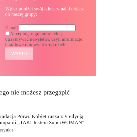
Wpisz poniżej swój adres e-mail i dołącz
do naszej grupy:
E-mail
Akceptuję regulamin i chcę
otrzymywać newsletter, czyli informacje
handlowe o nowych artykułach.
ego nie możesz przegapić
undacja Prawo Kobiet rusza z V edycją
ampanii „TAK! Jestem SuperWOMAN”
zystkie