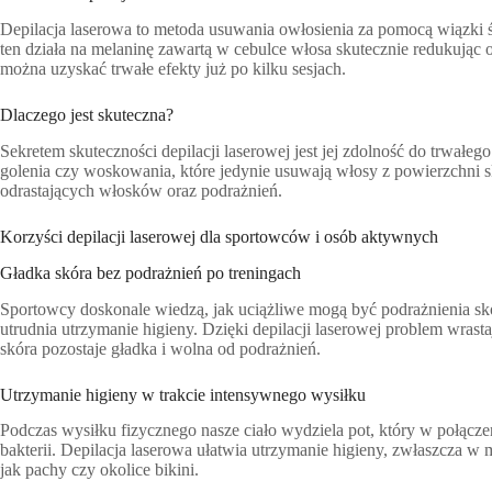
Depilacja laserowa to metoda usuwania owłosienia za pomocą wiązki 
ten działa na melaninę zawartą w cebulce włosa skutecznie redukując 
można uzyskać trwałe efekty już po kilku sesjach.
Dlaczego jest skuteczna?
Sekretem skuteczności depilacji laserowej jest jej zdolność do trwałe
golenia czy woskowania, które jedynie usuwają włosy z powierzchni sk
odrastających włosków oraz podrażnień.
Korzyści depilacji laserowej dla sportowców i osób aktywnych
Gładka skóra bez podrażnień po treningach
Sportowcy doskonale wiedzą, jak uciążliwe mogą być podrażnienia s
utrudnia utrzymanie higieny. Dzięki depilacji laserowej problem wrast
skóra pozostaje gładka i wolna od podrażnień.
Utrzymanie higieny w trakcie intensywnego wysiłku
Podczas wysiłku fizycznego nasze ciało wydziela pot, który w połącz
bakterii. Depilacja laserowa ułatwia utrzymanie higieny, zwłaszcza w m
jak pachy czy okolice bikini.