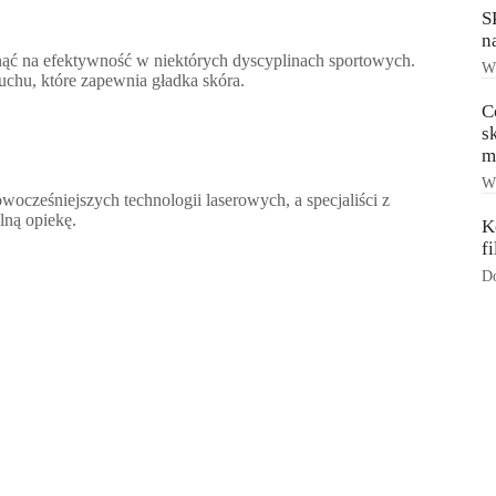
S
n
ąć na efektywność w niektórych dyscyplinach sportowych.
Ws
ruchu, które zapewnia gładka skóra.
C
s
m
Ws
ocześniejszych technologii laserowych, a specjaliści z
lną opiekę.
K
f
Do