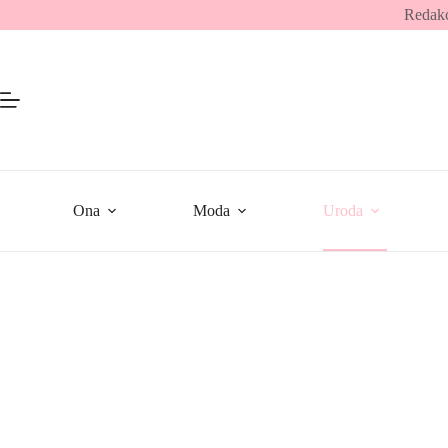
Przejdź
Redakc
do
treści
Ona
Moda
Uroda