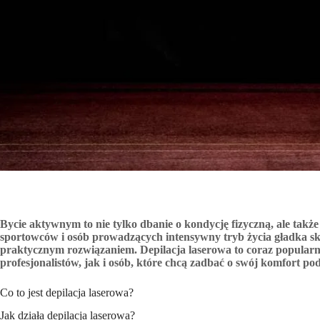
Bycie aktywnym to nie tylko dbanie o kondycję fizyczną, ale także
sportowców i osób prowadzących intensywny tryb życia gładka skór
praktycznym rozwiązaniem. Depilacja laserowa to coraz popularn
profesjonalistów, jak i osób, które chcą zadbać o swój komfort p
Co to jest depilacja laserowa?
Jak działa depilacja laserowa?