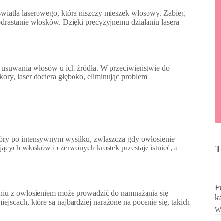
światła laserowego, która niszczy mieszek włosowy. Zabieg
odrastanie włosków. Dzięki precyzyjnemu działaniu lasera
go usuwania włosów u ich źródła. W przeciwieństwie do
óry, laser dociera głęboko, eliminując problem
kóry po intensywnym wysiłku, zwłaszcza gdy owłosienie
T
ających włosków i czerwonych krostek przestaje istnieć, a
F
eniu z owłosieniem może prowadzić do namnażania się
k
iejscach, które są najbardziej narażone na pocenie się, takich
Ws