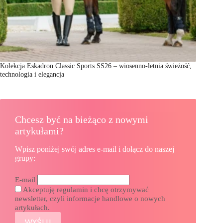
Kolekcja Eskadron Classic Sports SS26 – wiosenno-letnia świeżość,
technologia i elegancja
Chcesz być na bieżąco z nowymi
artykułami?
Wpisz poniżej swój adres e-mail i dołącz do naszej
grupy:
E-mail
Akceptuję regulamin i chcę otrzymywać
newsletter, czyli informacje handlowe o nowych
artykułach.