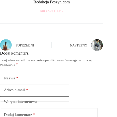
Redakcja Feszyn.com
ARTYKUŁY: 6249
POPRZEDNI
NASTĘPNY
Dodaj komentarz
Twój adres e-mail nie zostanie opublikowany.
Wymagane pola są
oznaczone
*
Nazwa
*
Adres e-mail
*
Witryna internetowa
Dodaj komentarz
*