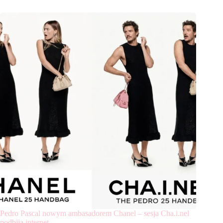
Pedro Pascal nowym ambasadorem Chanel – sesja Cha.i.nel
podbija internet