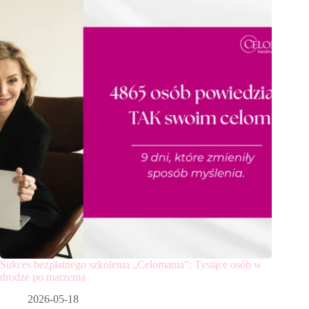
Sukces bezpłatnego szkolenia „Celomania”: Tysiące osób w
drodze po marzenia
2026-05-18