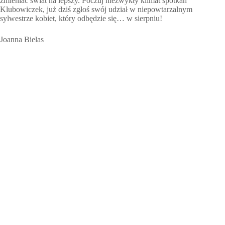
zmieniać świat na lepszy. Poczuj niezwykły klimat spotkań
Klubowiczek, już dziś zgłoś swój udział w niepowtarzalnym
sylwestrze kobiet, który odbędzie się… w sierpniu!
Joanna Bielas