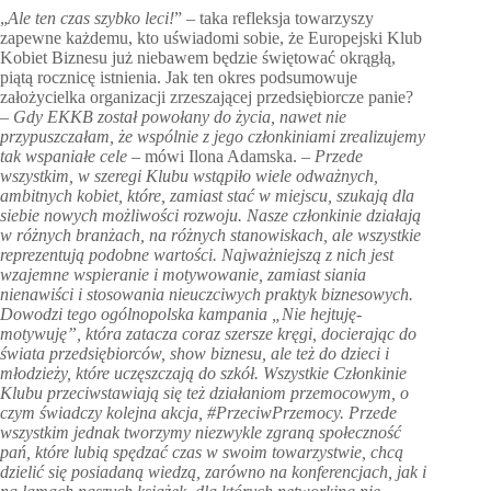
„
Ale ten czas szybko leci!
” – taka refleksja towarzyszy
zapewne każdemu, kto uświadomi sobie, że Europejski Klub
Kobiet Biznesu już niebawem będzie świętować okrągłą,
piątą rocznicę istnienia. Jak ten okres podsumowuje
założycielka organizacji zrzeszającej przedsiębiorcze panie?
– Gdy EKKB został powołany do życia, nawet nie
przypuszczałam, że wspólnie z jego członkiniami zrealizujemy
tak wspaniałe cele
– mówi Ilona Adamska. –
Przede
wszystkim, w szeregi Klubu wstąpiło wiele odważnych,
ambitnych kobiet, które, zamiast stać w miejscu, szukają dla
siebie nowych możliwości rozwoju. Nasze członkinie działają
w różnych branżach, na różnych stanowiskach, ale wszystkie
reprezentują podobne wartości. Najważniejszą z nich jest
wzajemne wspieranie i motywowanie, zamiast siania
nienawiści i stosowania nieuczciwych praktyk biznesowych.
Dowodzi tego ogólnopolska kampania „Nie hejtuję-
motywuję”, która zatacza coraz szersze kręgi, docierając do
świata przedsiębiorców, show biznesu, ale też do dzieci i
młodzieży, które uczęszczają do szkół. Wszystkie Członkinie
Klubu przeciwstawiają się też działaniom przemocowym, o
czym świadczy kolejna akcja, #PrzeciwPrzemocy. Przede
wszystkim jednak tworzymy niezwykle zgraną społeczność
pań, które lubią spędzać czas w swoim towarzystwie, chcą
dzielić się posiadaną wiedzą, zarówno na konferencjach, jak i