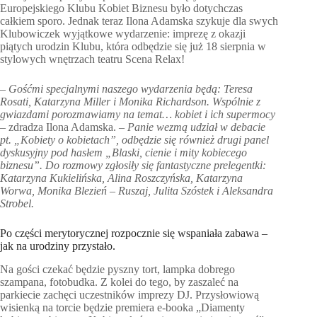
Europejskiego Klubu Kobiet Biznesu było dotychczas
całkiem sporo. Jednak teraz Ilona Adamska szykuje dla swych
Klubowiczek wyjątkowe wydarzenie: imprezę z okazji
piątych urodzin Klubu, która odbędzie się już 18 sierpnia w
stylowych wnętrzach teatru Scena Relax!
– Gośćmi specjalnymi naszego wydarzenia będą: Teresa
Rosati, Katarzyna Miller i Monika Richardson. Wspólnie z
gwiazdami porozmawiamy na temat… kobiet i ich supermocy
– zdradza Ilona Adamska. –
Panie wezmą udział w debacie
pt. „Kobiety o kobietach”, odbędzie się również drugi panel
dyskusyjny pod hasłem „Blaski, cienie i mity kobiecego
biznesu”. Do rozmowy zgłosiły się fantastyczne prelegentki:
Katarzyna Kukielińska, Alina Roszczyńska, Katarzyna
Worwa, Monika Blezień – Ruszaj, Julita Szóstek i Aleksandra
Strobel.
Po części merytorycznej rozpocznie się wspaniała zabawa –
jak na urodziny przystało.
Na gości czekać będzie pyszny tort, lampka dobrego
szampana, fotobudka. Z kolei do tego, by zaszaleć na
parkiecie zachęci uczestników imprezy DJ. Przysłowiową
wisienką na torcie będzie premiera e-booka „Diamenty