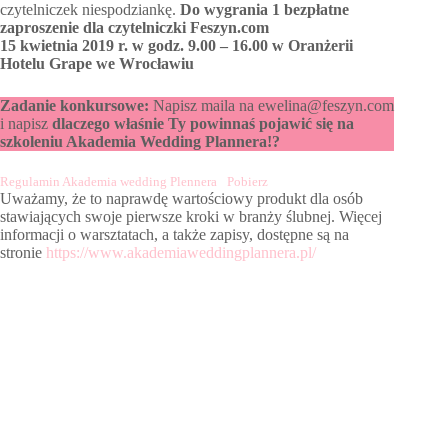
czytelniczek niespodziankę.
Do wygrania 1 bezpłatne
zaproszenie dla czytelniczki Feszyn.com
15 kwietnia 2019 r. w godz. 9.00 – 16.00 w Oranżerii
Hotelu Grape we Wrocławiu
Zadanie konkursowe:
Napisz maila na ewelina@feszyn.com
i napisz
dlaczego właśnie Ty powinnaś pojawić się na
szkoleniu Akademia Wedding Plannera!?
Regulamin Akademia wedding Plennera
Pobierz
Uważamy, że to naprawdę wartościowy produkt dla osób
stawiających swoje pierwsze kroki w branży ślubnej. Więcej
informacji o warsztatach, a także zapisy, dostępne są na
stronie
https://www.akademiaweddingplannera.pl/