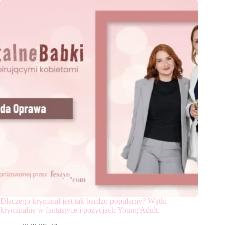
Dlaczego kryminał jest tak bardzo popularny? Wątki
kryminalne w fantastyce i pozycjach Young Adult.