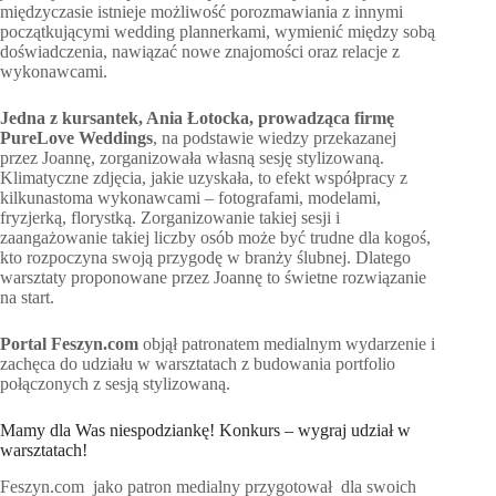
międzyczasie istnieje możliwość porozmawiania z innymi
początkującymi wedding plannerkami, wymienić między sobą
doświadczenia, nawiązać nowe znajomości oraz relacje z
wykonawcami.
Jedna z kursantek, Ania Łotocka, prowadząca firmę
PureLove Weddings
, na podstawie wiedzy przekazanej
przez Joannę, zorganizowała własną sesję stylizowaną.
Klimatyczne zdjęcia, jakie uzyskała, to efekt współpracy z
kilkunastoma wykonawcami – fotografami, modelami,
fryzjerką, florystką. Zorganizowanie takiej sesji i
zaangażowanie takiej liczby osób może być trudne dla kogoś,
kto rozpoczyna swoją przygodę w branży ślubnej. Dlatego
warsztaty proponowane przez Joannę to świetne rozwiązanie
na start.
Portal Feszyn.com
objął patronatem medialnym wydarzenie i
zachęca do udziału w warsztatach z budowania portfolio
połączonych z sesją stylizowaną.
Mamy dla Was niespodziankę! Konkurs – wygraj udział w
warsztatach!
Feszyn.com jako patron medialny przygotował dla swoich