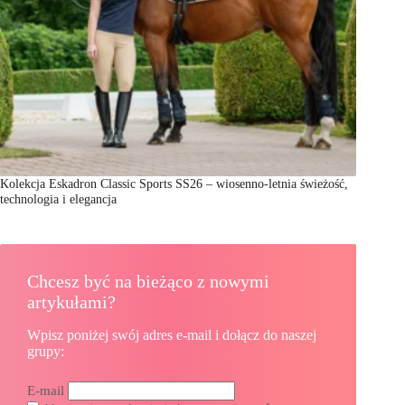
Kolekcja Eskadron Classic Sports SS26 – wiosenno-letnia świeżość,
technologia i elegancja
Chcesz być na bieżąco z nowymi
artykułami?
Wpisz poniżej swój adres e-mail i dołącz do naszej
grupy:
E-mail