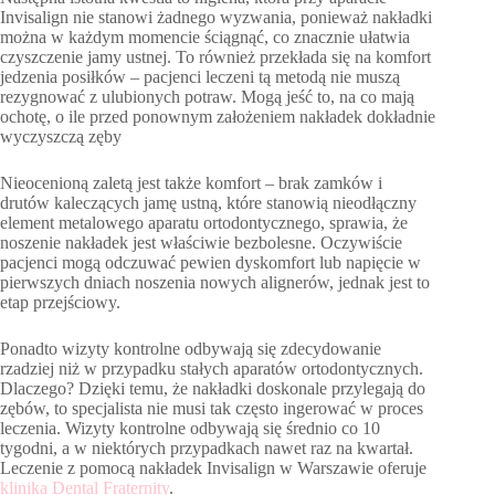
Invisalign nie stanowi żadnego wyzwania, ponieważ nakładki
można w każdym momencie ściągnąć, co znacznie ułatwia
czyszczenie jamy ustnej. To również przekłada się na komfort
jedzenia posiłków – pacjenci leczeni tą metodą nie muszą
rezygnować z ulubionych potraw. Mogą jeść to, na co mają
ochotę, o ile przed ponownym założeniem nakładek dokładnie
wyczyszczą zęby
Nieocenioną zaletą jest także komfort – brak zamków i
drutów kaleczących jamę ustną, które stanowią nieodłączny
element metalowego aparatu ortodontycznego, sprawia, że
noszenie nakładek jest właściwie bezbolesne. Oczywiście
pacjenci mogą odczuwać pewien dyskomfort lub napięcie w
pierwszych dniach noszenia nowych alignerów, jednak jest to
etap przejściowy.
Ponadto wizyty kontrolne odbywają się zdecydowanie
rzadziej niż w przypadku stałych aparatów ortodontycznych.
Dlaczego? Dzięki temu, że nakładki doskonale przylegają do
zębów, to specjalista nie musi tak często ingerować w proces
leczenia. Wizyty kontrolne odbywają się średnio co 10
tygodni, a w niektórych przypadkach nawet raz na kwartał.
Leczenie z pomocą nakładek Invisalign w Warszawie oferuje
klinika Dental Fraternity
.