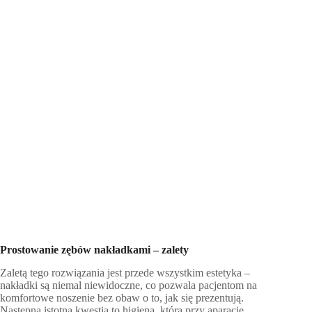
Prostowanie zębów nakładkami – zalety
Zaletą tego rozwiązania jest przede wszystkim estetyka –
nakładki są niemal niewidoczne, co pozwala pacjentom na
komfortowe noszenie bez obaw o to, jak się prezentują.
Następna istotna kwestia to higiena, która przy aparacie