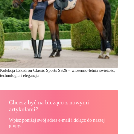
Kolekcja Eskadron Classic Sports SS26 – wiosenno-letnia świeżość,
technologia i elegancja
Chcesz być na bieżąco z nowymi
artykułami?
Wpisz poniżej swój adres e-mail i dołącz do naszej
grupy: