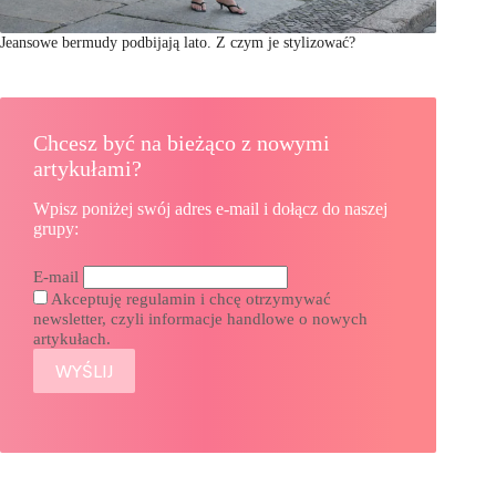
Jeansowe bermudy podbijają lato. Z czym je stylizować?
Chcesz być na bieżąco z nowymi
artykułami?
Wpisz poniżej swój adres e-mail i dołącz do naszej
grupy:
E-mail
Akceptuję regulamin i chcę otrzymywać
newsletter, czyli informacje handlowe o nowych
artykułach.