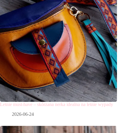
Letnie must-have – skórzana nerka idealna na letnie wypady
2026-06-24