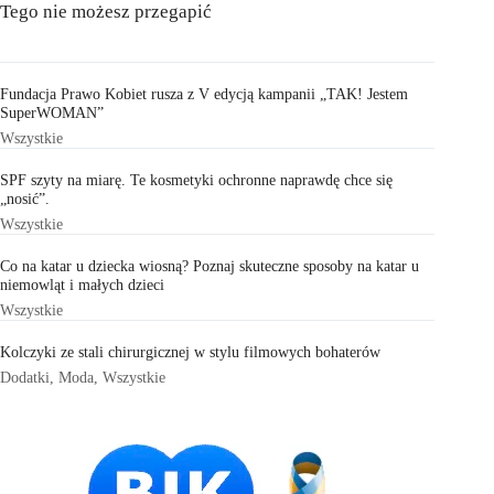
Tego nie możesz przegapić
Fundacja Prawo Kobiet rusza z V edycją kampanii „TAK! Jestem
SuperWOMAN”
Wszystkie
SPF szyty na miarę. Te kosmetyki ochronne naprawdę chce się
„nosić”.
Wszystkie
Co na katar u dziecka wiosną? Poznaj skuteczne sposoby na katar u
niemowląt i małych dzieci
Wszystkie
Kolczyki ze stali chirurgicznej w stylu filmowych bohaterów
Dodatki
,
Moda
,
Wszystkie