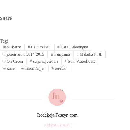
Share
Tagi
#
burberry
#
Callum Ball
#
Cara Delevingne
#
jesień-zima 2014-2015
#
kampania
#
Malaika Firth
#
Oli Green
#
sesja zdjeciowa
#
Suki Waterhouse
#
szale
#
Tarun Nijjer
#
torebki
Redakcja Feszyn.com
ARTYKUŁY: 6249