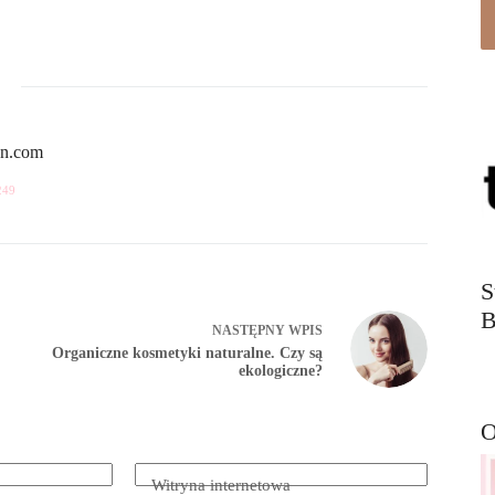
yn.com
249
S
B
NASTĘPNY
WPIS
Organiczne kosmetyki naturalne. Czy są
ekologiczne?
O
Witryna internetowa