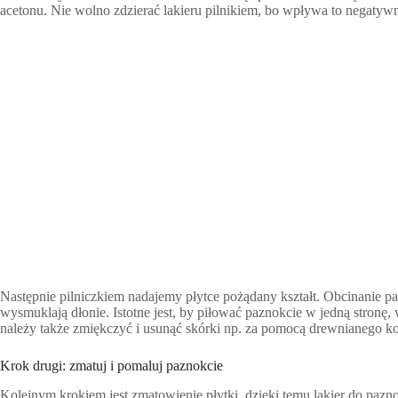
acetonu. Nie wolno zdzierać lakieru pilnikiem, bo wpływa to negaty
Następnie pilniczkiem nadajemy płytce pożądany kształt. Obcinanie paz
wysmuklają dłonie. Istotne jest, by piłować paznokcie w jedną stronę,
należy także zmiękczyć i usunąć skórki np. za pomocą drewnianego k
Krok drugi: zmatuj i pomaluj paznokcie
Kolejnym krokiem jest zmatowienie płytki, dzięki temu lakier do paznok