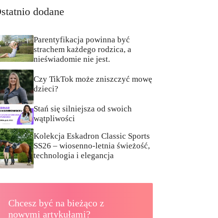
statnio dodane
Parentyfikacja powinna być
strachem każdego rodzica, a
nieświadomie nie jest.
Czy TikTok może zniszczyć mowę
dzieci?
Stań się silniejsza od swoich
wątpliwości
Kolekcja Eskadron Classic Sports
SS26 – wiosenno-letnia świeżość,
technologia i elegancja
Chcesz być na bieżąco z
nowymi artykułami?