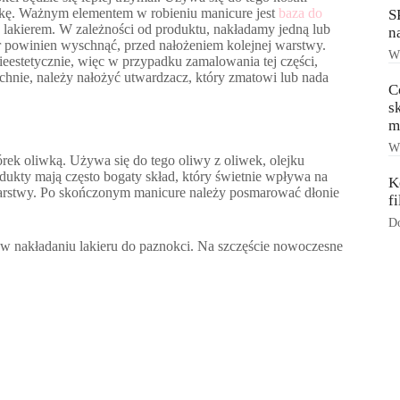
ytkę. Ważnym elementem w robieniu manicure jest
baza do
S
 lakierem. W zależności od produktu, nakładamy jedną lub
n
or powinien wyschnąć, przed nałożeniem kolejnej warstwy.
Ws
nieestetycznie, więc w przypadku zamalowania tej części,
chnie, należy nałożyć utwardzacz, który zmatowi lub nada
C
s
m
Ws
rek oliwką. Używa się do tego oliwy z oliwek, olejku
kty mają często bogaty skład, który świetnie wpływa na
K
 warstwy. Po skończonym manicure należy posmarować dłonie
f
Do
nakładaniu lakieru do paznokci. Na szczęście nowoczesne