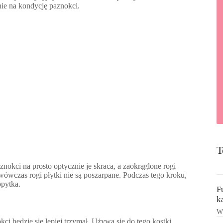
wnie na kondycję paznokci.
T
nokci na prosto optycznie je skraca, a zaokrąglone rogi
 wówczas rogi płytki nie są poszarpane. Podczas tego kroku,
opytka.
F
k
Ws
ci będzie się lepiej trzymał. Używa się do tego kostki