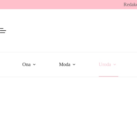
Przejdź
Redakc
do
treści
Ona
Moda
Uroda