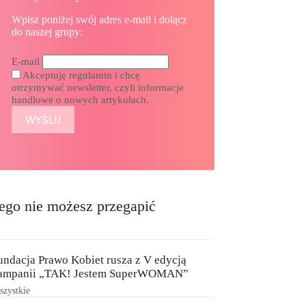
Wpisz poniżej swój adres e-mail i dołącz
do naszej grupy:
E-mail
Akceptuję regulamin i chcę
otrzymywać newsletter, czyli informacje
handlowe o nowych artykułach.
ego nie możesz przegapić
undacja Prawo Kobiet rusza z V edycją
ampanii „TAK! Jestem SuperWOMAN”
zystkie