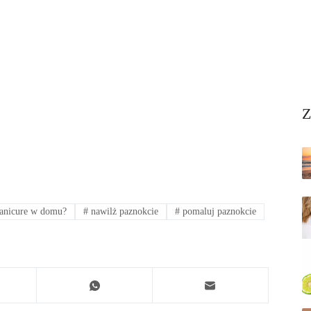
Z
nicure w domu?
#
nawilż paznokcie
#
pomaluj paznokcie