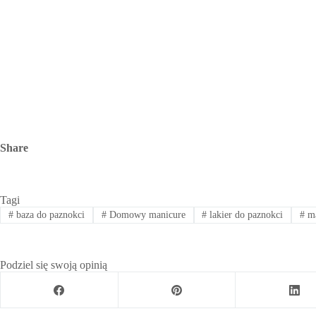
Share
Tagi
#
baza do paznokci
#
Domowy manicure
#
lakier do paznokci
#
ma
Podziel się swoją opinią