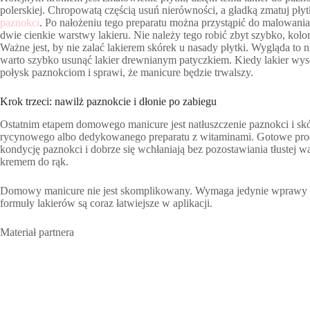
polerskiej. Chropowatą częścią usuń nierówności, a gładką zmatuj pł
paznokci
. Po nałożeniu tego preparatu można przystąpić do malowania
dwie cienkie warstwy lakieru. Nie należy tego robić zbyt szybko, kol
Ważne jest, by nie zalać lakierem skórek u nasady płytki. Wygląda to 
warto szybko usunąć lakier drewnianym patyczkiem. Kiedy lakier wys
połysk paznokciom i sprawi, że manicure będzie trwalszy.
Krok trzeci: nawilż paznokcie i dłonie po zabiegu
Ostatnim etapem domowego manicure jest natłuszczenie paznokci i skó
rycynowego albo dedykowanego preparatu z witaminami. Gotowe produ
kondycję paznokci i dobrze się wchłaniają bez pozostawiania tłustej
kremem do rąk.
Domowy manicure nie jest skomplikowany. Wymaga jedynie wprawy w 
formuły lakierów są coraz łatwiejsze w aplikacji.
Materiał partnera