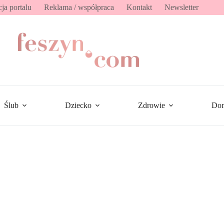
ja portalu
Reklama / współpraca
Kontakt
Newsletter
Ślub
Dziecko
Zdrowie
Do