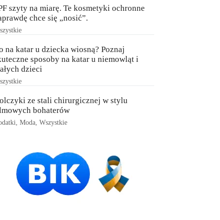
PF szyty na miarę. Te kosmetyki ochronne
aprawdę chce się „nosić”.
zystkie
o na katar u dziecka wiosną? Poznaj
kuteczne sposoby na katar u niemowląt i
ałych dzieci
zystkie
olczyki ze stali chirurgicznej w stylu
ilmowych bohaterów
datki
,
Moda
,
Wszystkie