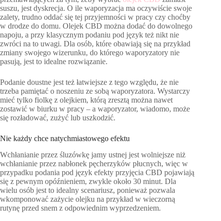
suszu, jest dyskrecja. O ile waporyzacja ma oczywiście swoje
zalety, trudno oddać się tej przyjemności w pracy czy choćby
w drodze do domu. Olejek CBD można dodać do dowolnego
napoju, a przy klasycznym podaniu pod język też nikt nie
zwróci na to uwagi. Dla osób, które obawiają się na przykład
zmiany swojego wizerunku, do którego waporyzatory nie
pasują, jest to idealne rozwiązanie.
Podanie doustne jest też łatwiejsze z tego względu, że nie
trzeba pamiętać o noszeniu ze sobą waporyzatora. Wystarczy
mieć tylko fiolkę z olejkiem, którą zresztą można nawet
zostawić w biurku w pracy – a waporyzator, wiadomo, może
się rozładować, zużyć lub uszkodzić.
Nie każdy chce natychmiastowego efektu
Wchłanianie przez śluzówkę jamy ustnej jest wolniejsze niż
wchłanianie przez nabłonek pęcherzyków płucnych, więc w
przypadku podania pod język efekty przyjęcia CBD pojawiają
się z pewnym opóźnieniem, zwykle około 30 minut. Dla
wielu osób jest to idealny scenariusz, ponieważ pozwala
wkomponować zażycie olejku na przykład w wieczorną
rutynę przed snem z odpowiednim wyprzedzeniem.