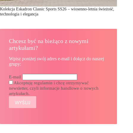
Kolekcja Eskadron Classic Sports SS26 – wiosenno-letnia świeżość,
technologia i elegancja
Chcesz być na bieżąco z nowymi
artykułami?
Wpisz poniżej swój adres e-mail i dołącz do naszej
grupy:
E-mail
Akceptuję regulamin i chcę otrzymywać
newsletter, czyli informacje handlowe o nowych
artykułach.