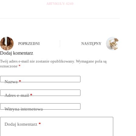
ARTYKUŁY: 6249
POPRZEDNI
NASTĘPNY
Dodaj komentarz
Twój adres e-mail nie zostanie opublikowany.
Wymagane pola są
oznaczone
*
Nazwa
*
Adres e-mail
*
Witryna internetowa
Dodaj komentarz
*