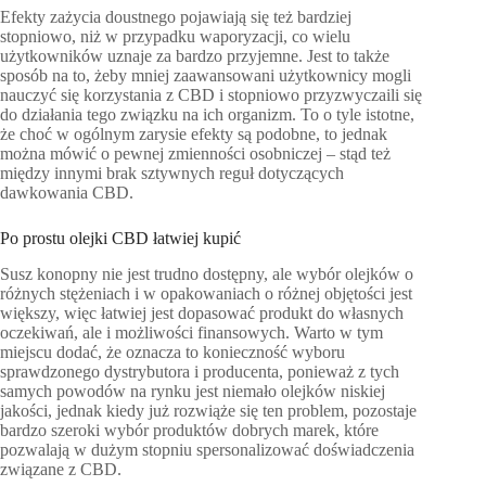
Efekty zażycia doustnego pojawiają się też bardziej
stopniowo, niż w przypadku waporyzacji, co wielu
użytkowników uznaje za bardzo przyjemne. Jest to także
sposób na to, żeby mniej zaawansowani użytkownicy mogli
nauczyć się korzystania z CBD i stopniowo przyzwyczaili się
do działania tego związku na ich organizm. To o tyle istotne,
że choć w ogólnym zarysie efekty są podobne, to jednak
można mówić o pewnej zmienności osobniczej – stąd też
między innymi brak sztywnych reguł dotyczących
dawkowania CBD.
Po prostu olejki CBD łatwiej kupić
Susz konopny nie jest trudno dostępny, ale wybór olejków o
różnych stężeniach i w opakowaniach o różnej objętości jest
większy, więc łatwiej jest dopasować produkt do własnych
oczekiwań, ale i możliwości finansowych. Warto w tym
miejscu dodać, że oznacza to konieczność wyboru
sprawdzonego dystrybutora i producenta, ponieważ z tych
samych powodów na rynku jest niemało olejków niskiej
jakości, jednak kiedy już rozwiąże się ten problem, pozostaje
bardzo szeroki wybór produktów dobrych marek, które
pozwalają w dużym stopniu spersonalizować doświadczenia
związane z CBD.