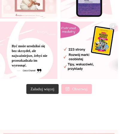
Załaduj więcej
Obserwuj