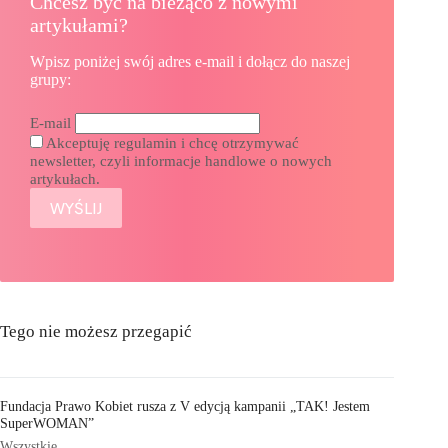
Chcesz być na bieżąco z nowymi
artykułami?
Wpisz poniżej swój adres e-mail i dołącz do naszej
grupy:
E-mail
Akceptuję regulamin i chcę otrzymywać
newsletter, czyli informacje handlowe o nowych
artykułach.
Tego nie możesz przegapić
Fundacja Prawo Kobiet rusza z V edycją kampanii „TAK! Jestem
SuperWOMAN”
Wszystkie