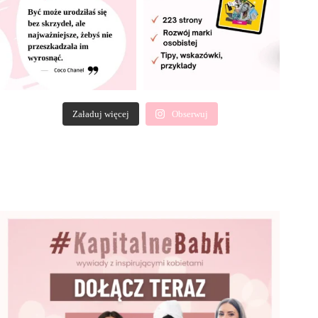
Załaduj więcej
Obserwuj