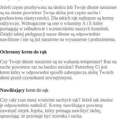
Jeżeli często przebywasz na słońcu lub Twoje dłonie narażone
są na zimne powietrze Twoja skóra jest często sucha i
pozbawiona elastyczności. Dla takich rąk najlepsze są kremy
odżywcze. Wzbogacone są one o witaminy A i E które
pomagają w odbudowie i wzmocnieniu naszych komórek.
Dzięki takiej pielęgnacji nasze dłonie są odpowiednio
nawilżone i nie są już narażone na wysuszenie i podrażnienia.
Ochronny
krem do rąk
Czy Twoje dłonie narażone są na wahania temperatur? Raz na
suche powietrze raz na bardzo mroźne? Potrzebny Ci jest
krem który w odpowiedni sposób zabezpiecza skórę Twoich
dłoni przed czynnikami zewnętrznymi.
Nawilżający
krem do rąk
Czy cały czas masz wrażenie suchych rąk? Jeżeli tak musisz
je odpowiednio natłuścić. Kremy nawilżające powinny
zawierać olejek Jojoba, który pomaga nawilżyć skórę,
sprawiając że przestaje być szorstka i sucha.