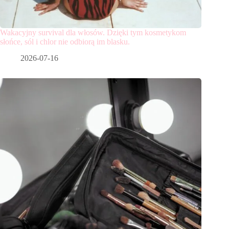
Wakacyjny survival dla włosów. Dzięki tym kosmetykom
słońce, sól i chlor nie odbiorą im blasku.
2026-07-16