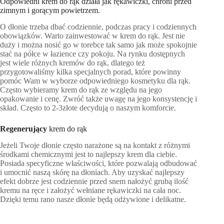
Odpowiedni krem do rąk działa jak rękawiczki, chroni przed
zimnym i gorącym powietrzem.
O dłonie trzeba dbać codziennie, podczas pracy i codziennych
obowiązków. Warto zainwestować w krem do rąk. Jest nie
duży i można nosić go w torebce tak samo jak może spokojnie
stać na półce w łazience czy pokoju. Na rynku dostępnych
jest wiele różnych kremów do rąk, dlatego też
przygotowaliśmy kilka specjalnych porad, które powinny
pomóc Wam w wyborze odpowiedniego kosmetyku dla rąk.
Często wybieramy krem do rąk ze względu na jego
opakowanie i cenę. Zwróć także uwagę na jego konsystencję i
skład. Często to 2-3złote decydują o naszym komforcie.
Regenerujący
krem do rąk
Jeżeli Twoje dłonie często narażone są na kontakt z różnymi
środkami chemicznymi jest to najlepszy krem dla ciebie.
Posiada specyficzne właściwości, które pozwalają odbudować
i umocnić naszą skórę na dłoniach. Aby uzyskać najlepszy
efekt dobrze jest codziennie przed snem nałożyć grubą ilość
kremu na ręce i założyć wełniane rękawiczki na cała noc.
Dzięki temu rano nasze dłonie będą odżywione i delikatne.