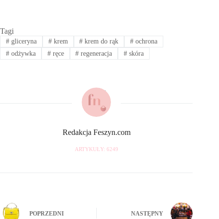
Tagi
#
gliceryna
#
krem
#
krem do rąk
#
ochrona
#
odżywka
#
ręce
#
regeneracja
#
skóra
Redakcja Feszyn.com
ARTYKUŁY: 6249
POPRZEDNI
NASTĘPNY