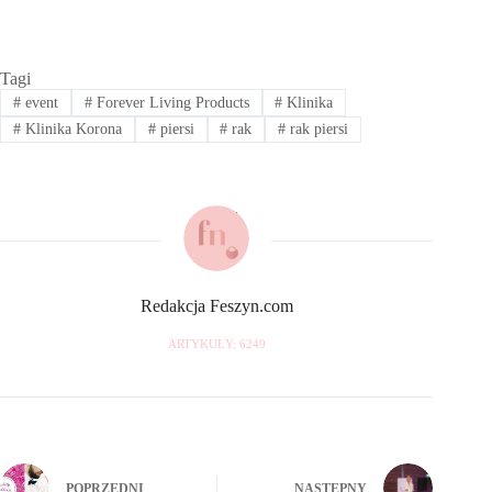
Tagi
#
event
#
Forever Living Products
#
Klinika
#
Klinika Korona
#
piersi
#
rak
#
rak piersi
Redakcja Feszyn.com
ARTYKUŁY: 6249
POPRZEDNI
NASTĘPNY