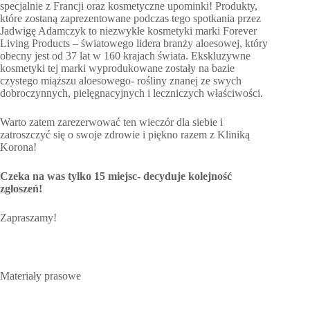
specjalnie z Francji oraz kosmetyczne upominki! Produkty,
które zostaną zaprezentowane podczas tego spotkania przez
Jadwigę Adamczyk to niezwykłe kosmetyki marki Forever
Living Products – światowego lidera branży aloesowej, który
obecny jest od 37 lat w 160 krajach świata. Ekskluzywne
kosmetyki tej marki wyprodukowane zostały na bazie
czystego miąższu aloesowego- rośliny znanej ze swych
dobroczynnych, pielęgnacyjnych i leczniczych właściwości.
Warto zatem zarezerwować ten wieczór dla siebie i
zatroszczyć się o swoje zdrowie i piękno razem z Kliniką
Korona!
Czeka na was tylko 15 miejsc- decyduje kolejność
zgłoszeń!
Zapraszamy!
Materiały prasowe