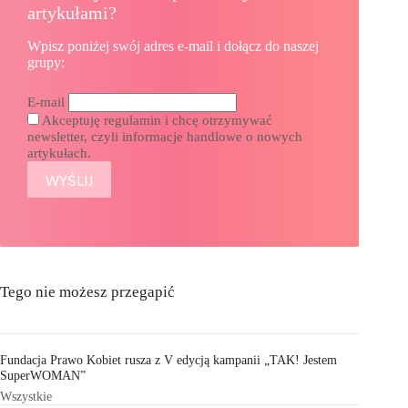
artykułami?
Wpisz poniżej swój adres e-mail i dołącz do naszej
grupy:
E-mail
Akceptuję regulamin i chcę otrzymywać
newsletter, czyli informacje handlowe o nowych
artykułach.
Tego nie możesz przegapić
Fundacja Prawo Kobiet rusza z V edycją kampanii „TAK! Jestem
SuperWOMAN”
Wszystkie