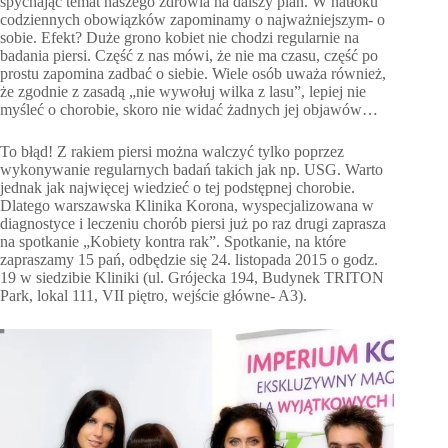
spychając temat naszego zdrowia na dalszy plan. W natłoku
codziennych obowiązków zapominamy o najważniejszym- o
sobie. Efekt? Duże grono kobiet nie chodzi regularnie na
badania piersi. Część z nas mówi, że nie ma czasu, część po
prostu zapomina zadbać o siebie. Wiele osób uważa również,
że zgodnie z zasadą „nie wywołuj wilka z lasu”, lepiej nie
myśleć o chorobie, skoro nie widać żadnych jej objawów…
To błąd! Z rakiem piersi można walczyć tylko poprzez
wykonywanie regularnych badań takich jak np. USG. Warto
jednak jak najwięcej wiedzieć o tej podstępnej chorobie.
Dlatego warszawska Klinika Korona, wyspecjalizowana w
diagnostyce i leczeniu chorób piersi już po raz drugi zaprasza
na spotkanie „Kobiety kontra rak”. Spotkanie, na które
zapraszamy 15 pań, odbędzie się 24. listopada 2015 o godz.
19 w siedzibie Kliniki (ul. Grójecka 194, Budynek TRITON
Park, lokal 111, VII piętro, wejście główne- A3).