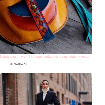
Letnie must-have – skórzana nerka idealna na letnie wypady
2026-06-24