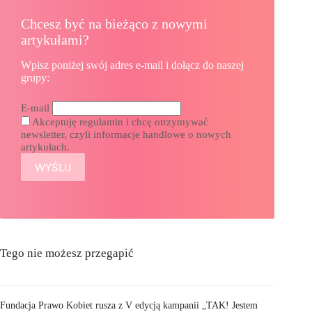
Chcesz być na bieżąco z nowymi
artykułami?
Wpisz poniżej swój adres e-mail i dołącz do naszej
grupy:
E-mail
Akceptuję regulamin i chcę otrzymywać
newsletter, czyli informacje handlowe o nowych
artykułach.
Tego nie możesz przegapić
Fundacja Prawo Kobiet rusza z V edycją kampanii „TAK! Jestem