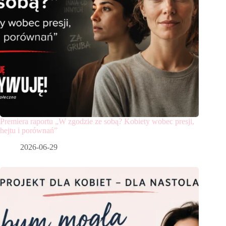
Premiera raportu „W zgodzie ze sobą? Kobiety wobec presji,
hejtu i porównań”
2026-06-29