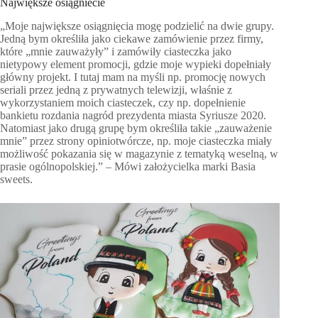
Największe osiągniecie
„Moje największe osiągnięcia mogę podzielić na dwie grupy.
Jedną bym określiła jako ciekawe zamówienie przez firmy,
które „mnie zauważyły” i zamówiły ciasteczka jako
nietypowy element promocji, gdzie moje wypieki dopełniały
główny projekt. I tutaj mam na myśli np. promocję nowych
seriali przez jedną z prywatnych telewizji, właśnie z
wykorzystaniem moich ciasteczek, czy np. dopełnienie
bankietu rozdania nagród prezydenta miasta Syriusze 2020.
Natomiast jako drugą grupę bym określiła takie „zauważenie
mnie” przez strony opiniotwórcze, np. moje ciasteczka miały
możliwość pokazania się w magazynie z tematyką weselną, w
prasie ogólnopolskiej.” – Mówi założycielka marki Basia
sweets.