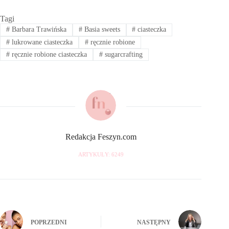
Tagi
#
Barbara Trawińska
#
Basia sweets
#
ciasteczka
#
lukrowane ciasteczka
#
ręcznie robione
#
ręcznie robione ciasteczka
#
sugarcrafting
Redakcja Feszyn.com
ARTYKUŁY: 6249
POPRZEDNI
NASTĘPNY