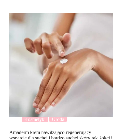
Kosmetyki
Uroda
Amaderm krem nawilżająco-regenerujący –
wsparcie dla suchej i bardzo suchej skóry rąk, łokci i