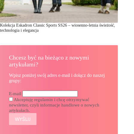
Kolekcja Eskadron Classic Sports SS26 – wiosenno-letnia świeżość,
technologia i elegancja
Chcesz być na bieżąco z nowymi
artykułami?
Wpisz poniżej swój adres e-mail i dołącz do naszej
grupy:
E-mail
Akceptuję regulamin i chcę otrzymywać
newsletter, czyli informacje handlowe o nowych
artykułach.