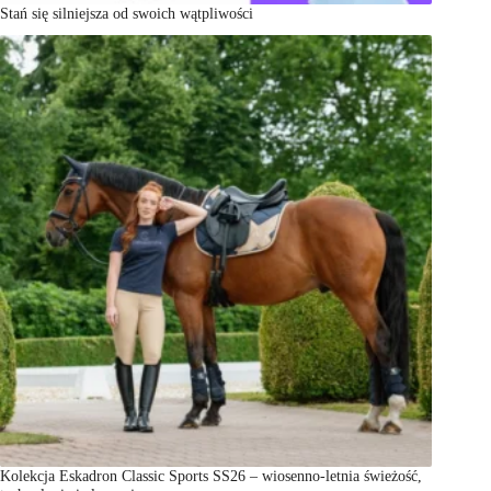
Stań się silniejsza od swoich wątpliwości
Kolekcja Eskadron Classic Sports SS26 – wiosenno-letnia świeżość,