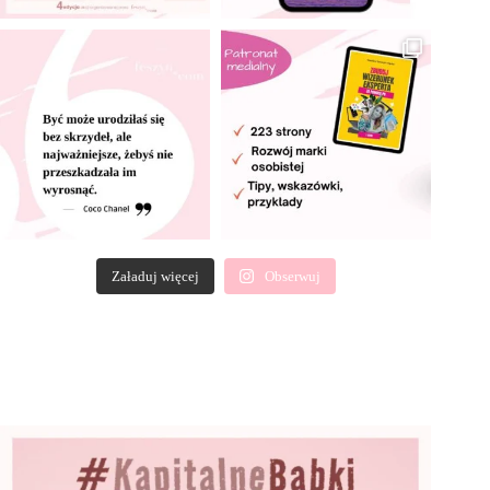
Załaduj więcej
Obserwuj