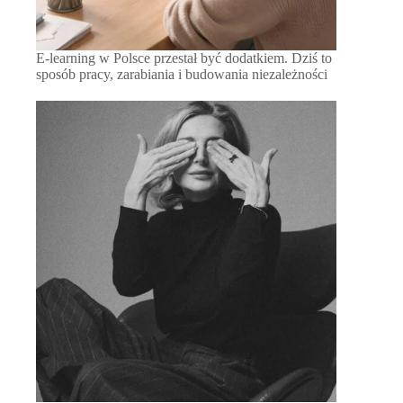
E-learning w Polsce przestał być dodatkiem. Dziś to
sposób pracy, zarabiania i budowania niezależności