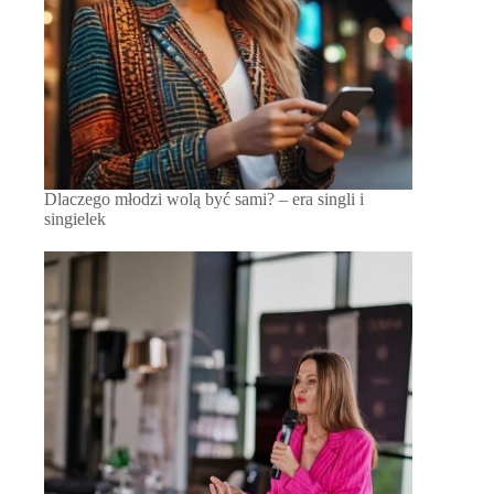
Dlaczego młodzi wolą być sami? – era singli i
singielek