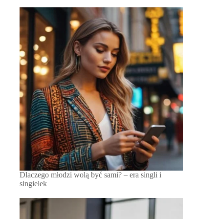
Dlaczego młodzi wolą być sami? – era singli i
singielek