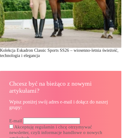
Kolekcja Eskadron Classic Sports SS26 – wiosenno-letnia świeżość,
technologia i elegancja
Chcesz być na bieżąco z nowymi
artykułami?
Wpisz poniżej swój adres e-mail i dołącz do naszej
grupy:
E-mail
Akceptuję regulamin i chcę otrzymywać
newsletter, czyli informacje handlowe o nowych
artykułach.