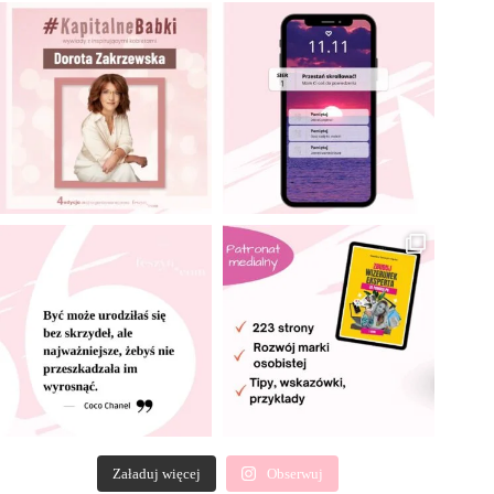
Załaduj więcej
Obserwuj