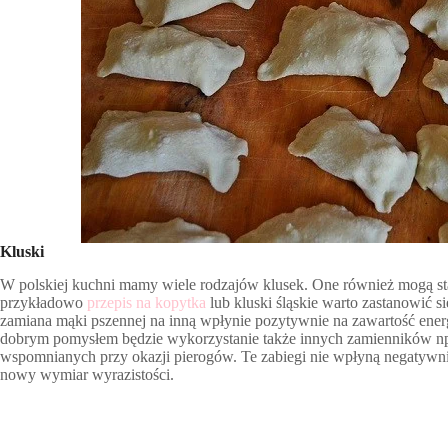
Kluski
W polskiej kuchni mamy wiele rodzajów klusek. One również mogą stać
przykładowo
przepis na kopytka
lub kluski śląskie warto zastanowić
zamiana mąki pszennej na inną wpłynie pozytywnie na zawartość ene
dobrym pomysłem będzie wykorzystanie także innych zamienników np.
wspomnianych przy okazji pierogów. Te zabiegi nie wpłyną negatywn
nowy wymiar wyrazistości.