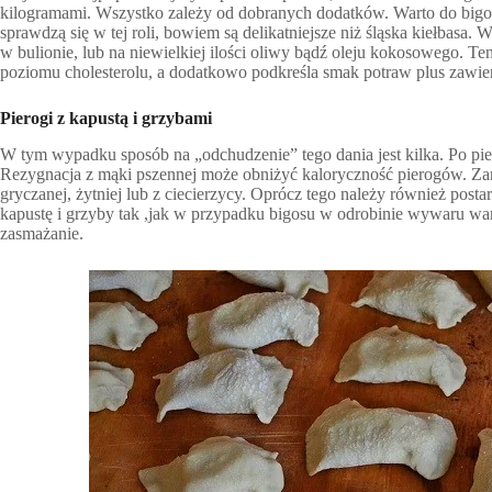
kilogramami. Wszystko zależy od dobranych dodatków. Warto do bigos
sprawdzą się w tej roli, bowiem są delikatniejsze niż śląska kiełbasa
w bulionie, lub na niewielkiej ilości oliwy bądź oleju kokosowego. Te
poziomu cholesterolu, a dodatkowo podkreśla smak potraw plus zawie
Pierogi z kapustą i grzybami
W tym wypadku sposób na „odchudzenie” tego dania jest kilka. Po pi
Rezygnacja z mąki pszennej może obniżyć kaloryczność pierogów. Zam
gryczanej, żytniej lub z ciecierzycy. Oprócz tego należy również posta
kapustę i grzyby tak ,jak w przypadku bigosu w odrobinie wywaru wa
zasmażanie.