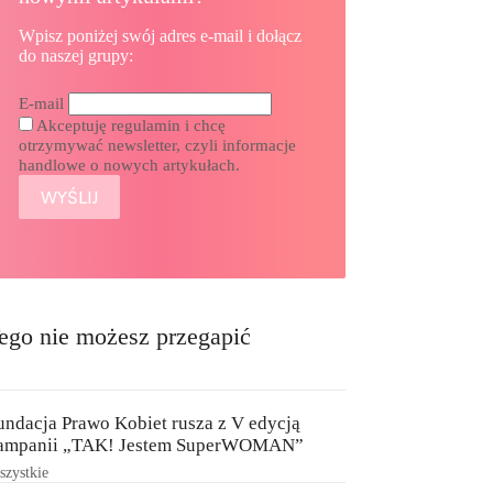
Wpisz poniżej swój adres e-mail i dołącz
do naszej grupy:
E-mail
Akceptuję regulamin i chcę
otrzymywać newsletter, czyli informacje
handlowe o nowych artykułach.
ego nie możesz przegapić
undacja Prawo Kobiet rusza z V edycją
ampanii „TAK! Jestem SuperWOMAN”
zystkie