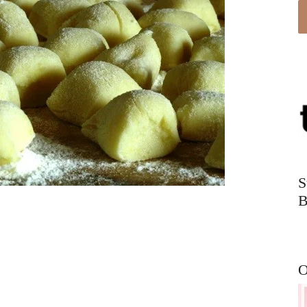
S
B
O