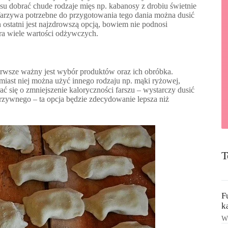
u dobrać chude rodzaje mięs np. kabanosy z drobiu świetnie
. Warzywa potrzebne do przygotowania tego dania można dusić
n ostatni jest najzdrowszą opcją, bowiem nie podnosi
ra wiele wartości odżywczych.
erwsze ważny jest wybór produktów oraz ich obróbka.
iast niej można użyć innego rodzaju np. mąki ryżowej,
rać się o zmniejszenie kaloryczności farszu – wystarczy dusić
rzywnego – ta opcja będzie zdecydowanie lepsza niż
T
F
k
Ws