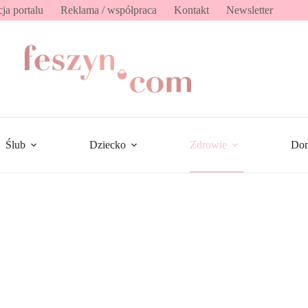
ja portalu
Reklama / współpraca
Kontakt
Newsletter
Ślub
Dziecko
Zdrowie
Do