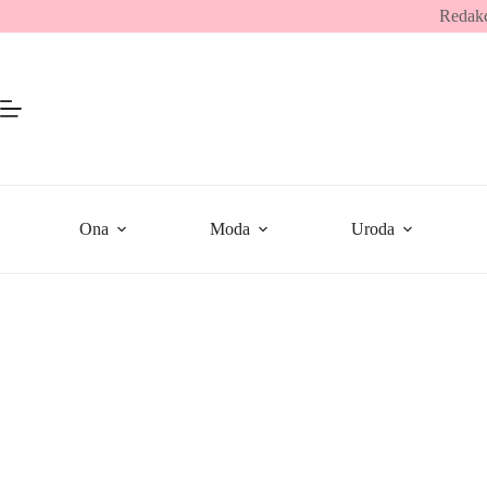
Przejdź
Redakc
do
treści
Ona
Moda
Uroda