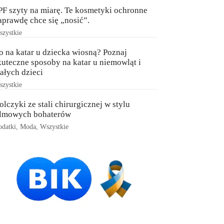
PF szyty na miarę. Te kosmetyki ochronne
aprawdę chce się „nosić”.
zystkie
o na katar u dziecka wiosną? Poznaj
kuteczne sposoby na katar u niemowląt i
ałych dzieci
zystkie
olczyki ze stali chirurgicznej w stylu
ilmowych bohaterów
datki
,
Moda
,
Wszystkie