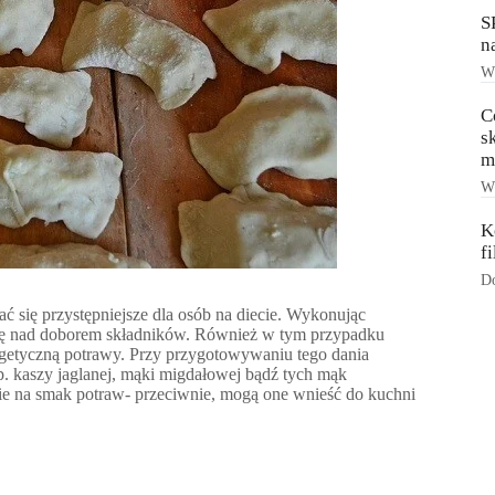
S
n
Ws
C
s
m
Ws
K
f
Do
 się przystępniejsze dla osób na diecie. Wykonując
 się nad doborem składników. Również w tym przypadku
rgetyczną potrawy. Przy przygotowywaniu tego dania
 kaszy jaglanej, mąki migdałowej bądź tych mąk
ie na smak potraw- przeciwnie, mogą one wnieść do kuchni