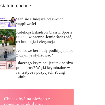
statnio dodane
Stań się silniejsza od swoich
wątpliwości
Kolekcja Eskadron Classic Sports
SS26 – wiosenno-letnia świeżość,
technologia i elegancja
Jeansowe bermudy podbijają lato.
Z czym je stylizować?
Dlaczego kryminał jest tak bardzo
popularny? Wątki kryminalne w
fantastyce i pozycjach Young
Adult.
Chcesz być na bieżąco z
nowymi artykułami?