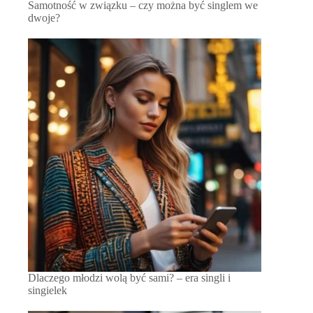
Samotność w związku – czy można być singlem we
dwoje?
Dlaczego młodzi wolą być sami? – era singli i
singielek