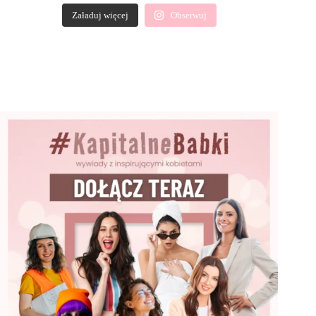
Załaduj więcej
Obserwuj