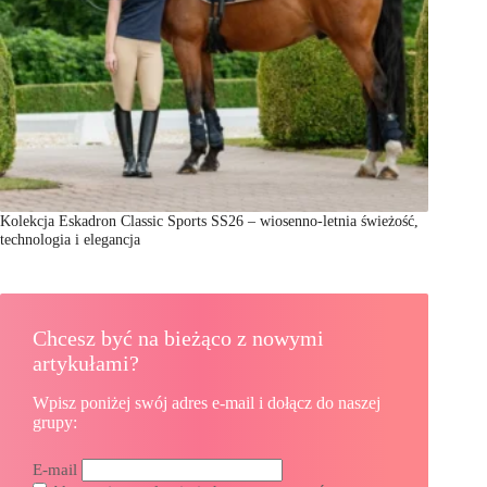
Kolekcja Eskadron Classic Sports SS26 – wiosenno-letnia świeżość,
technologia i elegancja
Chcesz być na bieżąco z nowymi
artykułami?
Wpisz poniżej swój adres e-mail i dołącz do naszej
grupy:
E-mail