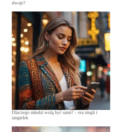
dwoje?
Dlaczego młodzi wolą być sami? – era singli i
singielek