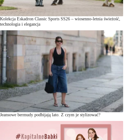
Kolekcja Eskadron Classic Sports SS26 – wiosenno-letnia świeżość,
technologia i elegancja
Jeansowe bermudy podbijają lato. Z czym je stylizować?