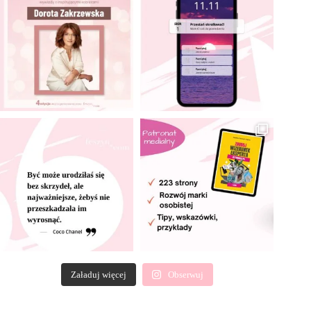
Załaduj więcej
Obserwuj