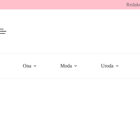
Przejdź
Redakc
do
treści
Ona
Moda
Uroda