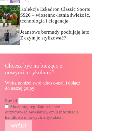
Kolekcja Eskadron Classic Sports
SS26 – wiosenno-letnia świeżość,
technologia i elegancja
Jeansowe bermudy podbijają lato.
Z czym je stylizować?
Chcesz być na bieżąco z
nowymi artykułami?
Wpisz poniżej swój adres e-mail i dołącz
do naszej grupy:
E-mail
Akceptuję regulamin i chcę
otrzymywać newsletter, czyli informacje
handlowe o nowych artykułach.