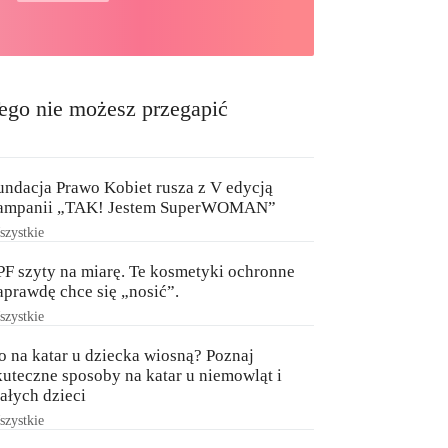
ego nie możesz przegapić
undacja Prawo Kobiet rusza z V edycją
ampanii „TAK! Jestem SuperWOMAN”
zystkie
PF szyty na miarę. Te kosmetyki ochronne
aprawdę chce się „nosić”.
zystkie
o na katar u dziecka wiosną? Poznaj
kuteczne sposoby na katar u niemowląt i
ałych dzieci
zystkie