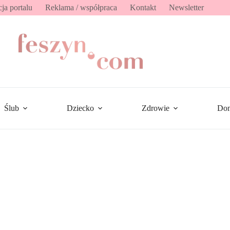
ja portalu
Reklama / współpraca
Kontakt
Newsletter
Ślub
Dziecko
Zdrowie
Do