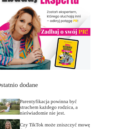
statnio dodane
Parentyfikacja powinna być
strachem każdego rodzica, a
nieświadomie nie jest.
Czy TikTok może zniszczyć mowę