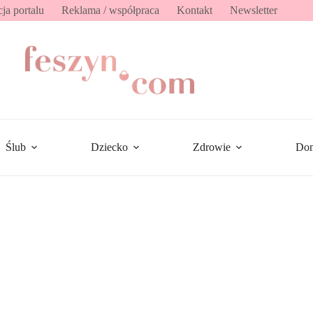
ja portalu
Reklama / współpraca
Kontakt
Newsletter
Ślub
Dziecko
Zdrowie
Do