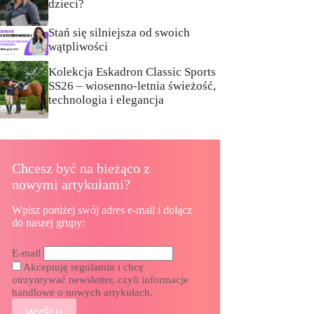
dzieci?
Stań się silniejsza od swoich
wątpliwości
Kolekcja Eskadron Classic Sports
SS26 – wiosenno-letnia świeżość,
technologia i elegancja
Chcesz być na bieżąco z
nowymi artykułami?
Wpisz poniżej swój adres e-mail i dołącz
do naszej grupy:
E-mail
Akceptuję regulamin i chcę
otrzymywać newsletter, czyli informacje
handlowe o nowych artykułach.