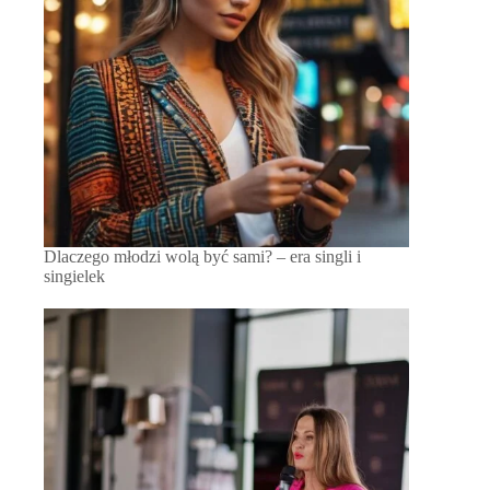
Dlaczego młodzi wolą być sami? – era singli i
singielek