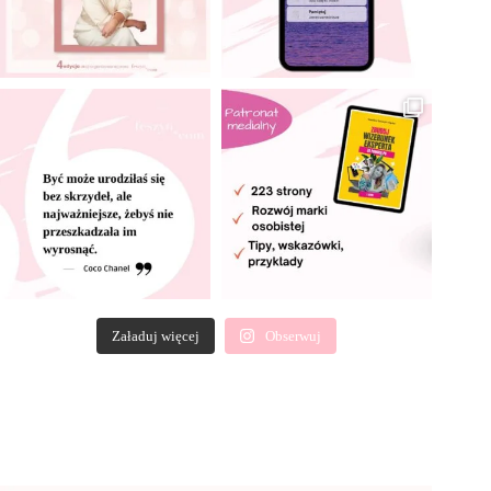
Załaduj więcej
Obserwuj