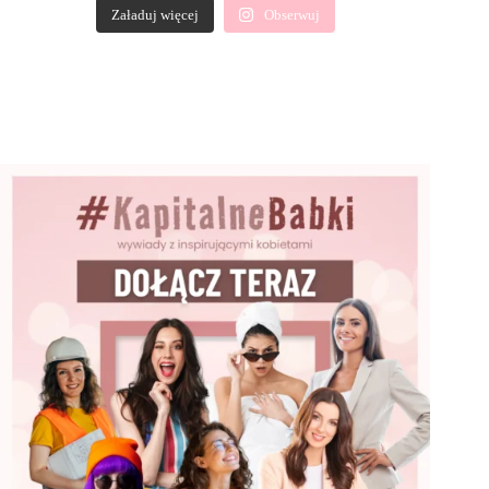
Załaduj więcej
Obserwuj