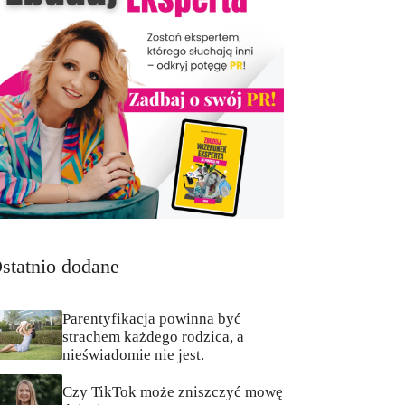
statnio dodane
Parentyfikacja powinna być
strachem każdego rodzica, a
nieświadomie nie jest.
Czy TikTok może zniszczyć mowę