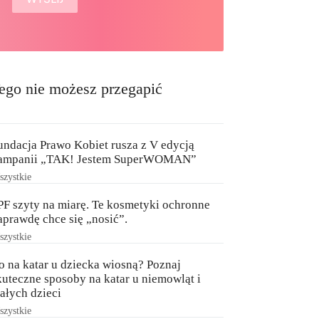
ego nie możesz przegapić
undacja Prawo Kobiet rusza z V edycją
ampanii „TAK! Jestem SuperWOMAN”
zystkie
PF szyty na miarę. Te kosmetyki ochronne
aprawdę chce się „nosić”.
zystkie
o na katar u dziecka wiosną? Poznaj
kuteczne sposoby na katar u niemowląt i
ałych dzieci
zystkie