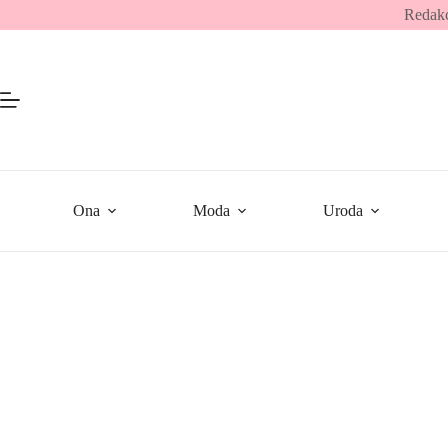
Przejdź
Redakc
do
treści
Ona
Moda
Uroda