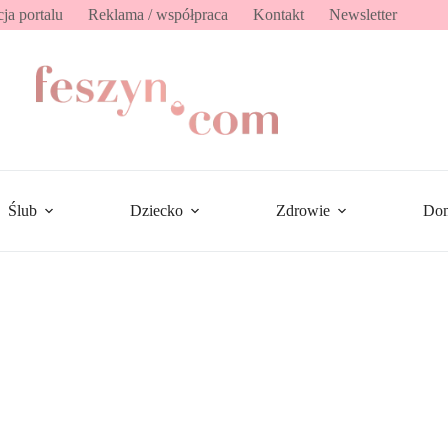
ja portalu
Reklama / współpraca
Kontakt
Newsletter
Ślub
Dziecko
Zdrowie
Do