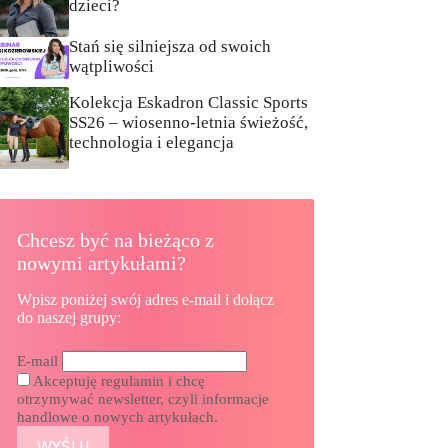
dzieci?
Stań się silniejsza od swoich
wątpliwości
Kolekcja Eskadron Classic Sports
SS26 – wiosenno-letnia świeżość,
technologia i elegancja
Chcesz być na bieżąco z
nowymi artykułami?
Wpisz poniżej swój adres e-mail i dołącz
do naszej grupy:
E-mail
Akceptuję regulamin i chcę
otrzymywać newsletter, czyli informacje
handlowe o nowych artykułach.