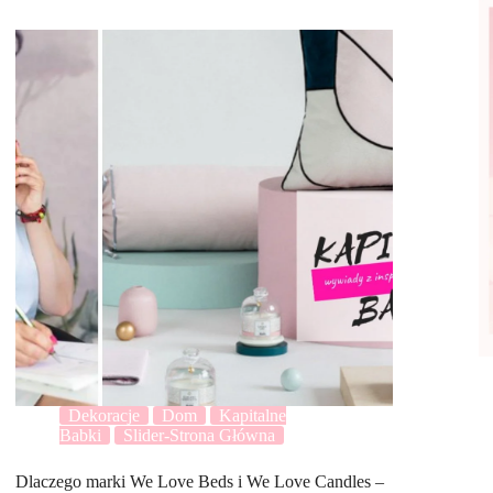
Dekoracje
Dom
Kapitalne
Babki
Slider-Strona Główna
Dlaczego marki We Love Beds i We Love Candles –