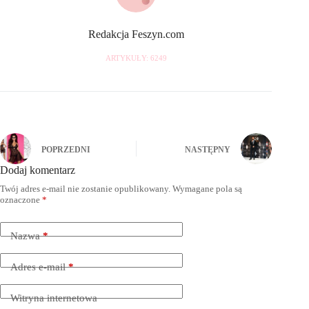
Redakcja Feszyn.com
ARTYKUŁY: 6249
POPRZEDNI
NASTĘPNY
Dodaj komentarz
Twój adres e-mail nie zostanie opublikowany.
Wymagane pola są
oznaczone
*
Nazwa
*
Adres e-mail
*
Witryna internetowa