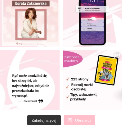
Załaduj więcej
Obserwuj