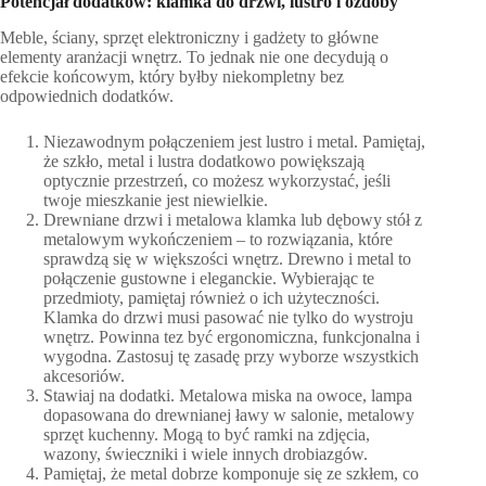
Potencjał dodatków: klamka do drzwi, lustro i ozdoby
Meble, ściany, sprzęt elektroniczny i gadżety to główne
elementy aranżacji wnętrz. To jednak nie one decydują o
efekcie końcowym, który byłby niekompletny bez
odpowiednich dodatków.
Niezawodnym połączeniem jest lustro i metal. Pamiętaj,
że szkło, metal i lustra dodatkowo powiększają
optycznie przestrzeń, co możesz wykorzystać, jeśli
twoje mieszkanie jest niewielkie.
Drewniane drzwi i metalowa klamka lub dębowy stół z
metalowym wykończeniem – to rozwiązania, które
sprawdzą się w większości wnętrz. Drewno i metal to
połączenie gustowne i eleganckie. Wybierając te
przedmioty, pamiętaj również o ich użyteczności.
Klamka do drzwi musi pasować nie tylko do wystroju
wnętrz. Powinna tez być ergonomiczna, funkcjonalna i
wygodna. Zastosuj tę zasadę przy wyborze wszystkich
akcesoriów.
Stawiaj na dodatki. Metalowa miska na owoce, lampa
dopasowana do drewnianej ławy w salonie, metalowy
sprzęt kuchenny. Mogą to być ramki na zdjęcia,
wazony, świeczniki i wiele innych drobiazgów.
Pamiętaj, że metal dobrze komponuje się ze szkłem, co