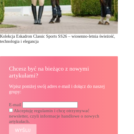
Kolekcja Eskadron Classic Sports SS26 – wiosenno-letnia świeżość,
technologia i elegancja
Chcesz być na bieżąco z nowymi
artykułami?
Wpisz poniżej swój adres e-mail i dołącz do naszej
grupy:
E-mail
Akceptuję regulamin i chcę otrzymywać
newsletter, czyli informacje handlowe o nowych
artykułach.